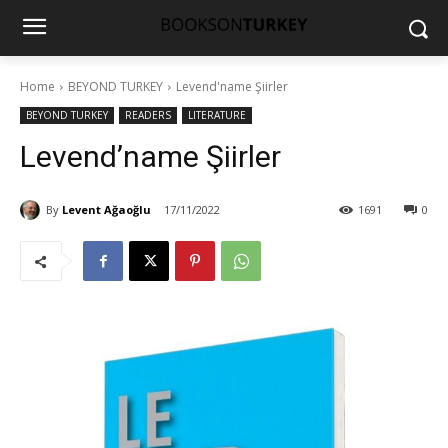
Home
BEYOND TURKEY
Levend'name Şiirler
BEYOND TURKEY
READERS
LITERATURE
Levend’name Şiirler
By
Levent Ağaoğlu
17/11/2022
1691
0