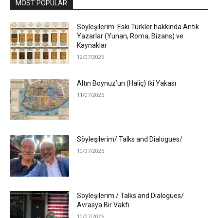
MOST POPULAR
Söyleşilerim: Eski Türkler hakkında Antik
Yazarlar (Yunan, Roma, Bizans) ve
Kaynaklar
12/07/2026
Altın Boynuz’un (Haliç) İki Yakası
11/07/2026
Söyleşilerim/ Talks and Dialogues/
10/07/2026
Söyleşilerim / Talks and Dialogues/
Avrasya Bir Vakfı
10/07/2026