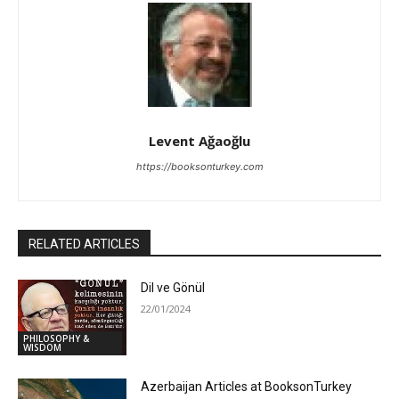
Levent Ağaoğlu
https://booksonturkey.com
RELATED ARTICLES
Dil ve Gönül
22/01/2024
PHILOSOPHY &
WISDOM
Azerbaijan Articles at BooksonTurkey