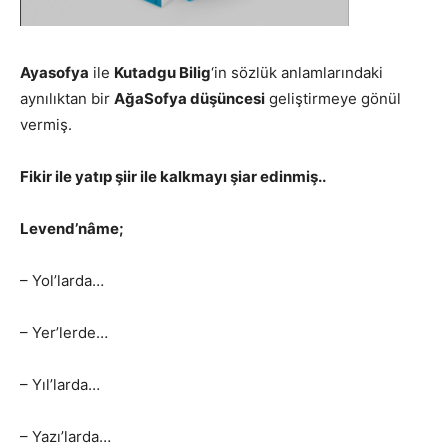
Ayasofya
ile
Kutadgu Bilig
‘in sözlük anlamlarındaki
aynılıktan bir
AğaSofya düşüncesi
geliştirmeye gönül
vermiş.
Fikir ile yatıp şiir ile kalkmayı şiar edinmiş..
Levend’nâme;
– Yol’larda…
– Yer’lerde…
– Yıl’larda…
– Yazı’larda…