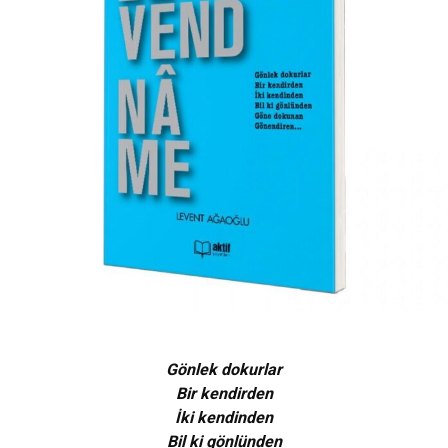
Gönlek dokurlar
Bir kendirden
İk
i
kendinden
Bil
ki
gönlünden