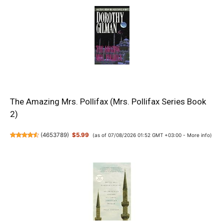
The Amazing Mrs. Pollifax (Mrs. Pollifax Series Book
2)
(
4653789
)
$5.99
(as of 07/08/2026 01:52 GMT +03:00 -
More info
)