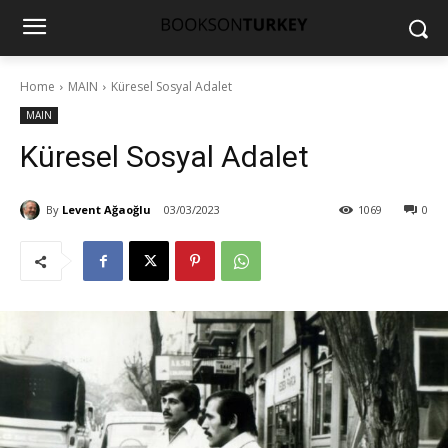
Home
MAIN
Küresel Sosyal Adalet
MAIN
Küresel Sosyal Adalet
By
Levent Ağaoğlu
03/03/2023
1069
0