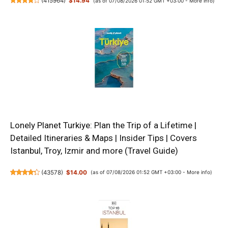
(
415964
)
$14.94
(as of 07/08/2026 01:52 GMT +03:00 -
More info
)
Lonely Planet Turkiye: Plan the Trip of a Lifetime |
Detailed Itineraries & Maps | Insider Tips | Covers
Istanbul, Troy, Izmir and more (Travel Guide)
(
43578
)
$14.00
(as of 07/08/2026 01:52 GMT +03:00 -
More info
)