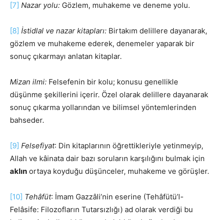
[7]
Nazar yolu:
Gözlem, muhakeme ve deneme yolu.
[8]
İstidlal ve nazar kitapları:
Birtakım delillere dayanarak,
gözlem ve muhakeme ederek, denemeler yaparak bir
sonuç çıkarmayı anlatan kitaplar.
Mizan ilmi:
Felsefenin bir kolu; konusu genellikle
düşünme şekillerini içerir. Özel olarak delillere dayanarak
sonuç çıkarma yollarından ve bilimsel yöntemlerinden
bahseder.
[9]
Felsefiyat
: Din kitaplarının öğrettikleriyle yetinmeyip,
Allah ve kâinata dair bazı soruların karşılığını bulmak için
aklın
ortaya koyduğu düşünceler, muhakeme ve görüşler.
[10]
Tehâfüt
: İmam Gazzâli’nin eserine (Tehâfütü’l-
Felâsife: Filozofların Tutarsızlığı) ad olarak verdiği bu