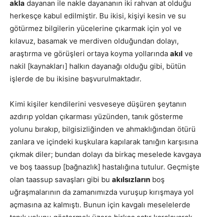
akla
dayanan ile nakle dayananın iki rahvan at olduğu
herkesçe kabul edilmiştir. Bu ikisi, kişiyi kesin ve su
götürmez bilgilerin yücelerine çıkarmak için yol ve
kılavuz, basamak ve merdiven olduğundan dolayı,
araştırma ve görüşleri ortaya koyma yollarında
akıl
ve
nakil [kaynakları] halkın dayanağı olduğu gibi, bütün
işlerde de bu ikisine başvurulmaktadır.
Kimi kişiler kendilerini vesveseye düşüren şeytanın
azdırıp yoldan çıkarması yüzünden, tanık gösterme
yolunu bırakıp, bilgisizliğinden ve ahmaklığından ötürü
zanlara ve içindeki kuşkulara kapılarak tanığın karşısına
çıkmak diler; bundan dolayı da birkaç meselede kavgaya
ve boş taassup [bağnazlık] hastalığına tutulur. Geçmişte
olan taassup savaşları gibi bu
akılsızların
boş
uğraşmalarının da zamanımızda vuruşup kırışmaya yol
açmasına az kalmıştı. Bunun için kavgalı meselelerde