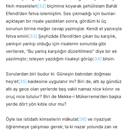
fıkıh meseleleri
[32]
biçimine koyarak şehülislam Bahâi
Efendi’den fetva istemiştim. Ses çıkmadığı için bunları
açıklayan bir risale yazdıktan sonra, gördüm ki üç
sorunun birine meğer cevap yazmışlar. Kendi el yazısıyla
fetva emini
[33]
Şeyhzâde Efendi’den çıkan bu karşılık,
yanlışın yanlışı olduğu için risalenin sonunda gibi
verilerek, “Bu yanlış karşılığın düzeltilmesi” diye bir ek
yazılmıştır; isteyen yazdığım risaleyi görüp
[34]
bilsin.
Sorulardan biri budur ki: Güneşin batından doğması
hey’et
[35]
kaidesine uygulanır mı? Biri de, altı ay gündüz
altı ay gece olan yerlerde beş vakit namaz nice kılınır ve
oruç nice tutulur? Biri de Mekke-i Mükerreme’den başka
yerde dört yön kıble olur mu?
Öyle ise istidatlı kimselerin mâkulat
[36]
ve riyaziyat
öğrenmeye çalışması gerek; ta ki nazar yolunda zan ve