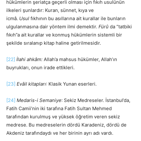
hükümlerin şeriatça geçerli olması için fıkıh usulünün
ilkeleri şunlardır: Kuran, sünnet, kıya ve
icmâ.
Usul
fıkhının bu asıllarına ait kurallar ile bunların
ulgulanmasına dair yöntem ilmi demektir.
Fürû
da “tatbiki
fıkıh”a ait kurallar ve konmuş hükümlerin sistemli bir
şekilde sıralanıp kitap haline getirilmesidir.
[22]
İlahi ahkâm:
Allah’a mahsus hükümler, Allah’ın
buyrukları, onun irade ettikleri.
[23]
Evâil kitapları
: Klasik Yunan eserleri.
[24]
Medaris-i Semaniye
: Sekiz Medreseler. İstanbul’da,
Fatih Camii’nin iki tarafına Fatih Sultan Mehmed
tarafından kurulmuş ve yüksek öğretim veren sekiz
medrese. Bu medreselerin dördü Karadeniz, dördü de
Akdeniz tarafındaydı ve her birinin ayrı adı vardı.