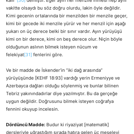
kalır”
[30]
demiştir. Eğer ayın her menzile inmesi hep aynı
vakitte olsaydı bu söz doğru olurdu, lakin öyle değildir.
Kimi gecenin ortalarında bir menzilden bir menzile geçer,
kimi bir gecede iki menzile yürür ve her menzil için aşağı
yukarı on üç derece belki bir sınır vardır. Ayın yürüyüşü
kimi on bir derece, kimi on beş derece olur. Niçin böyle
olduğunun aslının bilmek isteyen nücum ve
felekiyat
[31]
fenlerini göre.
Ve bir madde de İskender’in “iki dağ arasında”
yürüyüşünde [KEHF 18:93] vardığı yerin Ermeniyye ve
Azerbayca dağları olduğu söylenmiş ve bunlar bilinen
Tebriz yakınındadırlar diye yazılmıştır. Bu da gerçeğe
uygun değildir. Doğrusunu bilmek isteyen coğrafya
fennini okuyup incelesin.
Dördüncü Madde:
Budur ki riyaziyat [matematik]
dersleriyle uğraştığım sırada hatıra gelen üç meseleyi