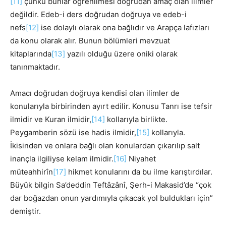
[11]
çünkü bunlar öğrenilmesi doğrudan amaç olan ilimler
değildir. Edeb-i ders doğrudan doğruya ve edeb-i
nefs
[12]
ise dolaylı olarak ona bağlıdır ve Arapça lafızları
da konu olarak alır. Bunun bölümleri mevzuat
kitaplarında
[13]
yazılı olduğu üzere oniki olarak
tanınmaktadır.
Amacı doğrudan doğruya kendisi olan ilimler de
konularıyla birbirinden ayırt edilir. Konusu Tanrı ise tefsir
ilmidir ve Kuran ilmidir,
[14]
kollarıyla birlikte.
Peygamberin sözü ise hadis ilmidir,
[15]
kollarıyla.
İkisinden ve onlara bağlı olan konulardan çıkarılıp salt
inançla ilgiliyse kelam ilmidir.
[16]
Niyahet
müteahhirîn
[17]
hikmet konularını da bu ilme karıştırdılar.
Büyük bilgin Sa’deddin Teftâzânî, Şerh-i Makasid’de “çok
dar boğazdan onun yardımıyla çıkacak yol buldukları için”
demiştir.