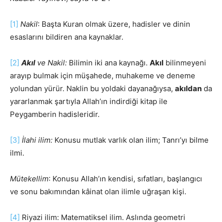
[1]
Nakil
: Başta Kuran olmak üzere, hadisler ve dinin
esaslarını bildiren ana kaynaklar.
[2]
Akıl
ve Nakil:
Bilimin iki ana kaynağı.
Akıl
bilinmeyeni
arayıp bulmak için müşahede, muhakeme ve deneme
yolundan yürür. Naklin bu yoldaki dayanağıysa,
akıldan
da
yararlanmak şartıyla Allah’ın indirdiği kitap ile
Peygamberin hadisleridir.
[3]
İlahi ilim:
Konusu mutlak varlık olan ilim; Tanrı’yı bilme
ilmi.
Mütekellim
: Konusu Allah’ın kendisi, sıfatları, başlangıcı
ve sonu bakımından kâinat olan ilimle uğraşan kişi.
[4]
Riyazi ilim: Matematiksel ilim. Aslında geometri