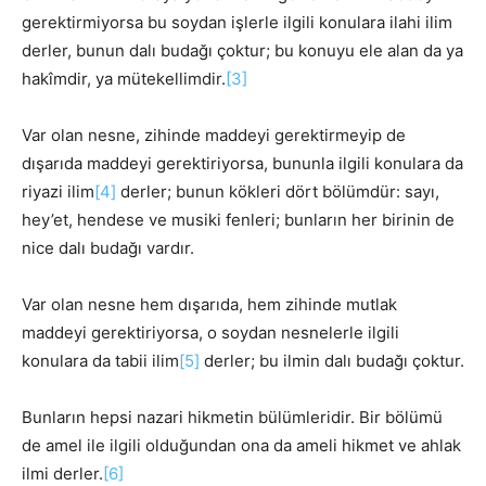
gerektirmiyorsa bu soydan işlerle ilgili konulara ilahi ilim
derler, bunun dalı budağı çoktur; bu konuyu ele alan da ya
hakîmdir, ya mütekellimdir.
[3]
Var olan nesne, zihinde maddeyi gerektirmeyip de
dışarıda maddeyi gerektiriyorsa, bununla ilgili konulara da
riyazi ilim
[4]
derler; bunun kökleri dört bölümdür: sayı,
hey’et, hendese ve musiki fenleri; bunların her birinin de
nice dalı budağı vardır.
Var olan nesne hem dışarıda, hem zihinde mutlak
maddeyi gerektiriyorsa, o soydan nesnelerle ilgili
konulara da tabii ilim
[5]
derler; bu ilmin dalı budağı çoktur.
Bunların hepsi nazari hikmetin bülümleridir. Bir bölümü
de amel ile ilgili olduğundan ona da ameli hikmet ve ahlak
ilmi derler.
[6]