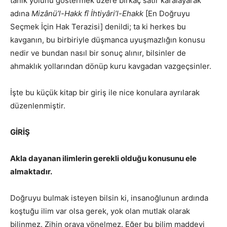
tanık yolunu göstermek üzere birkaç satır karalayarak
adına
Mizânü’l-Hakk fî İhtiyâri’l-Ehakk
[En Doğruyu
Seçmek İçin Hak Terazisi] denildi; ta ki herkes bu
kavganın, bu birbiriyle düşmanca uyuşmazlığın konusu
nedir ve bundan nasıl bir sonuç alınır, bilsinler de
ahmaklık yollarından dönüp kuru kavgadan vazgeçsinler.
İşte bu küçük kitap bir giriş ile nice konulara ayrılarak
düzenlenmiştir.
GİRİŞ
Akla dayanan ilimlerin gerekli olduğu konusunu ele
almaktadır.
Doğruyu bulmak isteyen bilsin ki, insanoğlunun ardında
koştuğu ilim var olsa gerek, yok olan mutlak olarak
bilinmez. Zihin oraya yönelmez. Eğer bu bilim maddeyi