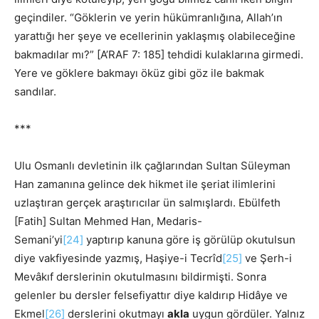
geçindiler. “Göklerin ve yerin hükümranlığına, Allah’ın
yarattığı her şeye ve ecellerinin yaklaşmış olabileceğine
bakmadılar mı?” [A’RAF 7: 185] tehdidi kulaklarına girmedi.
Yere ve göklere bakmayı öküz gibi göz ile bakmak
sandılar.
***
Ulu Osmanlı devletinin ilk çağlarından Sultan Süleyman
Han zamanına gelince dek hikmet ile şeriat ilimlerini
uzlaştıran gerçek araştırıcılar ün salmışlardı. Ebülfeth
[Fatih] Sultan Mehmed Han, Medaris-
Semani’yi
[24]
yaptırıp kanuna göre iş görülüp okutulsun
diye vakfiyesinde yazmış, Haşiye-i Tecrîd
[25]
ve Şerh-i
Mevâkıf derslerinin okutulmasını bildirmişti. Sonra
gelenler bu dersler felsefiyattır diye kaldırıp Hidâye ve
Ekmel
[26]
derslerini okutmayı
akla
uygun gördüler. Yalnız