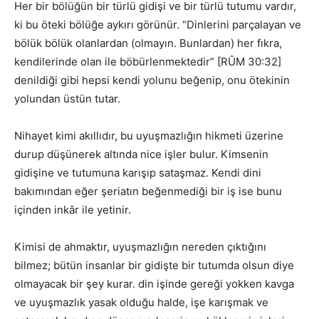
Her bir bölüğün bir türlü gidişi ve bir türlü tutumu vardır,
ki bu öteki bölüğe aykırı görünür. “Dinlerini parçalayan ve
bölük bölük olanlardan (olmayın. Bunlardan) her fıkra,
kendilerinde olan ile böbürlenmektedir” [RÛM 30:32]
denildiği gibi hepsi kendi yolunu beğenip, onu ötekinin
yolundan üstün tutar.
Nihayet kimi akıllıdır, bu uyuşmazlığın hikmeti üzerine
durup düşünerek altında nice işler bulur. Kimsenin
gidişine ve tutumuna karışıp sataşmaz. Kendi dini
bakımından eğer şeriatın beğenmediği bir iş ise bunu
içinden inkâr ile yetinir.
Kimisi de ahmaktır, uyuşmazlığın nereden çıktığını
bilmez; bütün insanlar bir gidişte bir tutumda olsun diye
olmayacak bir şey kurar. din işinde gereği yokken kavga
ve uyuşmazlık yasak olduğu halde, işe karışmak ve