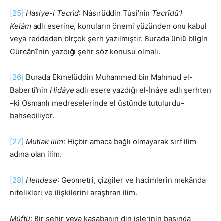
[25]
Haşiye-i Tecrîd
: Nâsırüddin Tûsî’nin
Tecrîdü’l
Kelâm
adlı eserine, konuların önemi yüzünden onu kabul
veya reddeden birçok şerh yazılmıştır. Burada ünlü bilgin
Cürcânî’nin yazdığı şehr söz konusu olmalı.
[26]
Burada Ekmelüddin Muhammed bin Mahmud el-
Babertî’nin
Hidâye
adlı esere yazdığı el-İnâye adlı şerhten
–ki Osmanlı medreselerinde el üstünde tutulurdu–
bahsediliyor.
[27]
Mutlak ilim
: Hiçbir amaca bağlı olmayarak sırf ilim
adına olan ilim.
[28]
Hendese
: Geometri, çizgiler ve hacimlerin mekânda
nitelikleri ve ilişkilerini araştıran ilim.
Müftü
: Bir şehir veya kasabanın din işlerinin başında