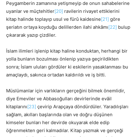
Peygamberin zamanına yetişmeyip de onun sahabelerine
uyanlar ve müçtehitler
[20]
ravilerin rivayet ettiklerini
kitap halinde toplayıp usul ve fürû kaidesine
[21]
göre
şeriatın ortaya koyduğu delillerden ilahi ahkâmı
[22]
bulup
çıkararak yazıp çizdiler.
İslam ilimleri işlenip kitap haline konduktan, herhangi bir
yolla bunların bozulması önlenip yazıya geçirildikten
sonra; İslam uluları gördüler ki eskilerin yasaklanması bu
amaçlaydı, sakınca ortadan kaldırıldı ve iş bitti.
Müslümanlar için varlıkların gerçeğini bilmek önemlidir,
diye Emeviler ve Abbasoğulları devirlerinde evâil
kitaplarını
[23]
çevirip Arapçaya döndürdüler. Yaradılışları
sağlam, akılları başlarında olan ve doğru düşünen
kimseler bunları her devirde okuyarak elde edip
öğrenmekten geri kalmadılar. Kitap yazmak ve gerçeği