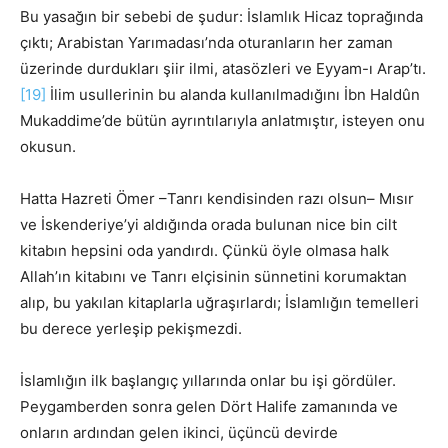
Bu yasağın bir sebebi de şudur: İslamlık Hicaz toprağında
çıktı; Arabistan Yarımadası’nda oturanların her zaman
üzerinde durdukları şiir ilmi, atasözleri ve Eyyam-ı Arap’tı.
[19]
İlim usullerinin bu alanda kullanılmadığını İbn Haldûn
Mukaddime’de bütün ayrıntılarıyla anlatmıştır, isteyen onu
okusun.
Hatta Hazreti Ömer –Tanrı kendisinden razı olsun– Mısır
ve İskenderiye’yi aldığında orada bulunan nice bin cilt
kitabın hepsini oda yandırdı. Çünkü öyle olmasa halk
Allah’ın kitabını ve Tanrı elçisinin sünnetini korumaktan
alıp, bu yakılan kitaplarla uğraşırlardı; İslamlığın temelleri
bu derece yerleşip pekişmezdi.
İslamlığın ilk başlangıç yıllarında onlar bu işi gördüler.
Peygamberden sonra gelen Dört Halife zamanında ve
onların ardından gelen ikinci, üçüncü devirde