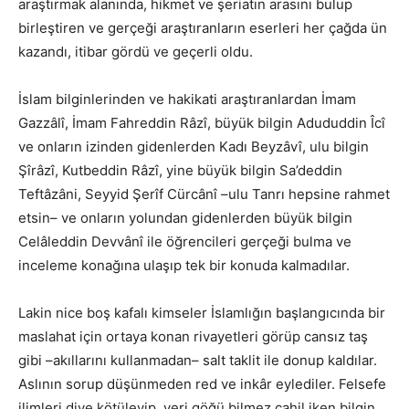
araştırmak alanında, hikmet ve şeriatın arasını bulup
birleştiren ve gerçeği araştıranların eserleri her çağda ün
kazandı, itibar gördü ve geçerli oldu.
İslam bilginlerinden ve hakikati araştıranlardan İmam
Gazzâlî, İmam Fahreddin Râzî, büyük bilgin Adududdin Îcî
ve onların izinden gidenlerden Kadı Beyzâvî, ulu bilgin
Şîrâzî, Kutbeddin Râzî, yine büyük bilgin Sa’deddin
Teftâzâni, Seyyid Şerîf Cürcânî –ulu Tanrı hepsine rahmet
etsin– ve onların yolundan gidenlerden büyük bilgin
Celâleddin Devvânî ile öğrencileri gerçeği bulma ve
inceleme konağına ulaşıp tek bir konuda kalmadılar.
Lakin nice boş kafalı kimseler İslamlığın başlangıcında bir
maslahat için ortaya konan rivayetleri görüp cansız taş
gibi –akıllarını kullanmadan– salt taklit ile donup kaldılar.
Aslının sorup düşünmeden red ve inkâr eylediler. Felsefe
ilimleri diye kötüleyip, yeri göğü bilmez cahil iken bilgin