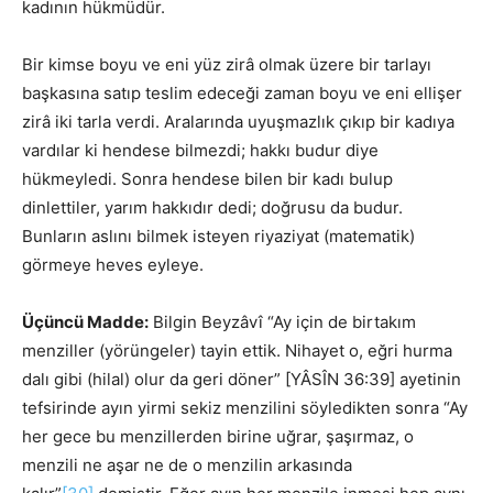
kadının hükmüdür.
Bir kimse boyu ve eni yüz zirâ olmak üzere bir tarlayı
başkasına satıp teslim edeceği zaman boyu ve eni ellişer
zirâ iki tarla verdi. Aralarında uyuşmazlık çıkıp bir kadıya
vardılar ki hendese bilmezdi; hakkı budur diye
hükmeyledi. Sonra hendese bilen bir kadı bulup
dinlettiler, yarım hakkıdır dedi; doğrusu da budur.
Bunların aslını bilmek isteyen riyaziyat (matematik)
görmeye heves eyleye.
Üçüncü Madde:
Bilgin Beyzâvî “Ay için de birtakım
menziller (yörüngeler) tayin ettik. Nihayet o, eğri hurma
dalı gibi (hilal) olur da geri döner” [YÂSÎN 36:39] ayetinin
tefsirinde ayın yirmi sekiz menzilini söyledikten sonra “Ay
her gece bu menzillerden birine uğrar, şaşırmaz, o
menzili ne aşar ne de o menzilin arkasında