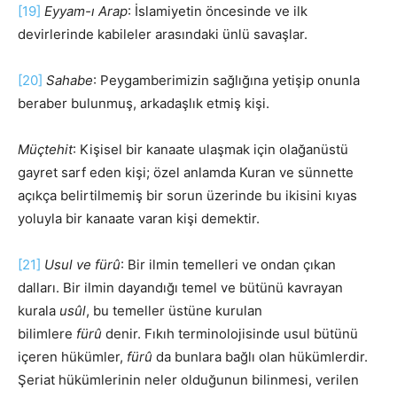
[19]
Eyyam-ı Arap
: İslamiyetin öncesinde ve ilk
devirlerinde kabileler arasındaki ünlü savaşlar.
[20]
Sahabe
: Peygamberimizin sağlığına yetişip onunla
beraber bulunmuş, arkadaşlık etmiş kişi.
Müçtehit
: Kişisel bir kanaate ulaşmak için olağanüstü
gayret sarf eden kişi; özel anlamda Kuran ve sünnette
açıkça belirtilmemiş bir sorun üzerinde bu ikisini kıyas
yoluyla bir kanaate varan kişi demektir.
[21]
Usul ve fürû
: Bir ilmin temelleri ve ondan çıkan
dalları. Bir ilmin dayandığı temel ve bütünü kavrayan
kurala
usûl
, bu temeller üstüne kurulan
bilimlere
fürû
denir. Fıkıh terminolojisinde usul bütünü
içeren hükümler,
fürû
da bunlara bağlı olan hükümlerdir.
Şeriat hükümlerinin neler olduğunun bilinmesi, verilen