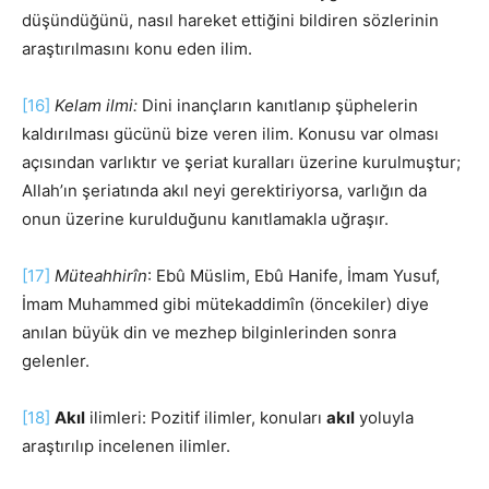
düşündüğünü, nasıl hareket ettiğini bildiren sözlerinin
araştırılmasını konu eden ilim.
[16]
Kelam ilmi:
Dini inançların kanıtlanıp şüphelerin
kaldırılması gücünü bize veren ilim. Konusu var olması
açısından varlıktır ve şeriat kuralları üzerine kurulmuştur;
Allah’ın şeriatında akıl neyi gerektiriyorsa, varlığın da
onun üzerine kurulduğunu kanıtlamakla uğraşır.
[17]
Müteahhirîn
: Ebû Müslim, Ebû Hanife, İmam Yusuf,
İmam Muhammed gibi mütekaddimîn (öncekiler) diye
anılan büyük din ve mezhep bilginlerinden sonra
gelenler.
[18]
Akıl
ilimleri: Pozitif ilimler, konuları
akıl
yoluyla
araştırılıp incelenen ilimler.