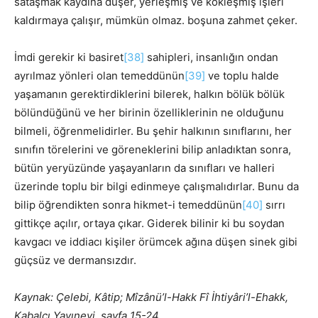
sataşmak kaydına düşer, yerleşmiş ve kökleşmiş işleri
kaldırmaya çalışır, mümkün olmaz. boşuna zahmet çeker.
İmdi gerekir ki basiret
[38]
sahipleri, insanlığın ondan
ayrılmaz yönleri olan temeddünün
[39]
ve toplu halde
yaşamanın gerektirdiklerini bilerek, halkın bölük bölük
bölündüğünü ve her birinin özelliklerinin ne olduğunu
bilmeli, öğrenmelidirler. Bu şehir halkının sınıflarını, her
sınıfın törelerini ve göreneklerini bilip anladıktan sonra,
bütün yeryüzünde yaşayanların da sınıfları ve halleri
üzerinde toplu bir bilgi edinmeye çalışmalıdırlar. Bunu da
bilip öğrendikten sonra hikmet-i temeddünün
[40]
sırrı
gittikçe açılır, ortaya çıkar. Giderek bilinir ki bu soydan
kavgacı ve iddiacı kişiler örümcek ağına düşen sinek gibi
güçsüz ve dermansızdır.
Kaynak: Çelebi, Kâtip; Mîzânü’l-Hakk Fî İhtiyâri’l-Ehakk,
Kabalcı Yayınevi, sayfa 15-24