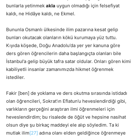
bunlarla yetinmek
akla
uygun olmadığı için felsefiyat
kaldı, ne Hidâye kaldı, ne Ekmel.
Bununla Osmanlı ülkesinde ilim pazarına kesat gelip
bunları okutacak olanların kökü kurumaya yüz tuttu.
Kıyıda köşede, Doğu Anadolu’da yer yer kanuna göre
ders gören öğrencilerin daha başlangıçta olanları bile
İstanbul’a gelip büyük tafra satar oldular. Onları gören kimi
kabiliyetli insanlar zamanımızda hikmet öğrenmek
istediler.
Fakir [ben] de yoklama ve ders okutma sırasında istidadı
olan öğrencileri, Sokrat’ın Eflatun’u heveslendirdiği gibi,
varlıkların gerçeğini araştıran ilmi öğrenmeleri için
heveslendirdim; bu risalede de öğüt ve hepsine nasihat
olsun diye şu birkaç maddeyi ele alıp söyledim. Ta ki
mutlak ilim
[27]
adına olanı elden geldiğince öğrenmeye