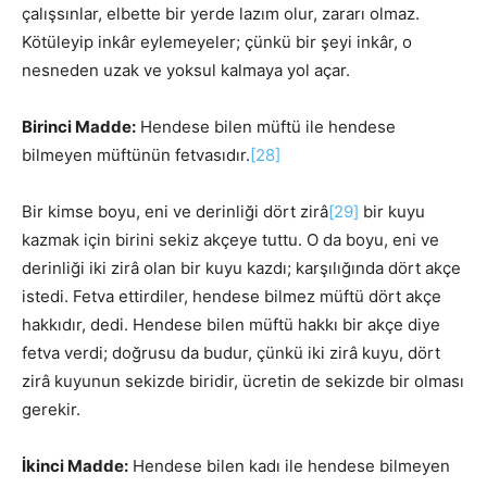
çalışsınlar, elbette bir yerde lazım olur, zararı olmaz.
Kötüleyip inkâr eylemeyeler; çünkü bir şeyi inkâr, o
nesneden uzak ve yoksul kalmaya yol açar.
Birinci Madde:
Hendese bilen müftü ile hendese
bilmeyen müftünün fetvasıdır.
[28]
Bir kimse boyu, eni ve derinliği dört zirâ
[29]
bir kuyu
kazmak için birini sekiz akçeye tuttu. O da boyu, eni ve
derinliği iki zirâ olan bir kuyu kazdı; karşılığında dört akçe
istedi. Fetva ettirdiler, hendese bilmez müftü dört akçe
hakkıdır, dedi. Hendese bilen müftü hakkı bir akçe diye
fetva verdi; doğrusu da budur, çünkü iki zirâ kuyu, dört
zirâ kuyunun sekizde biridir, ücretin de sekizde bir olması
gerekir.
İkinci Madde:
Hendese bilen kadı ile hendese bilmeyen