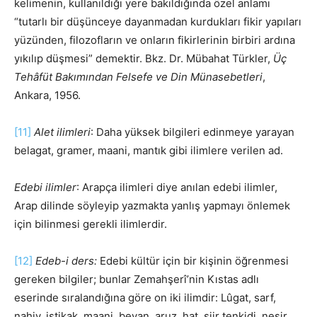
kelimenin, kullanıldığı yere bakıldığında özel anlamı
“tutarlı bir düşünceye dayanmadan kurdukları fikir yapıları
yüzünden, filozofların ve onların fikirlerinin birbiri ardına
yıkılıp düşmesi” demektir. Bkz. Dr. Mübahat Türkler,
Üç
Tehâfüt Bakımından Felsefe ve Din Münasebetleri
,
Ankara, 1956.
[11]
Alet ilimleri
: Daha yüksek bilgileri edinmeye yarayan
belagat, gramer, maani, mantık gibi ilimlere verilen ad.
Edebi ilimler
: Arapça ilimleri diye anılan edebi ilimler,
Arap dilinde söyleyip yazmakta yanlış yapmayı önlemek
için bilinmesi gerekli ilimlerdir.
[12]
Edeb-i ders:
Edebi kültür için bir kişinin öğrenmesi
gereken bilgiler; bunlar Zemahşerî’nin Kıstas adlı
eserinde sıralandığına göre on iki ilimdir: Lûgat, sarf,
nahiv, iştikak, maani, beyan, aruz, hat, şiir tenkidi, nesir,