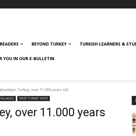
READERS
BEYOND TURKEY
TURKISH LEARNERS & ST
R YOU IN OUR E-BULLETIN
ahantepe, Turkey, over 11.000 years old
 VILLAGES
FIRST TURKEY FIRST
ey, over 11.000 years