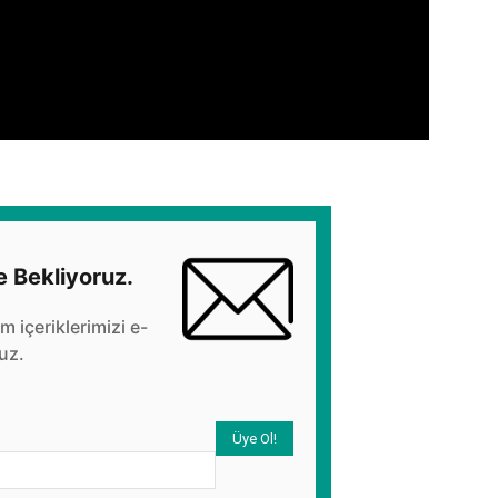
e Bekliyoruz.
üm içeriklerimizi e-
uz.