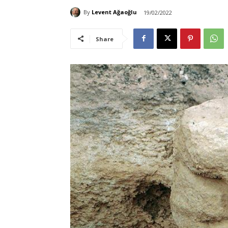
By
Levent Ağaoğlu
19/02/2022
Share