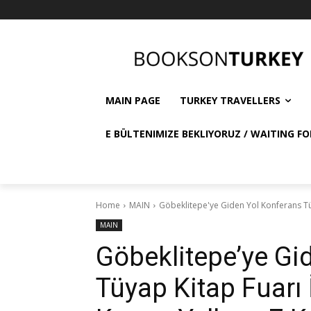
MAIN PAGE
TURKEY TRAVELLERS
E BÜLTENIMIZE BEKLIYORUZ / WAITING FO
Home
MAIN
Göbeklitepe'ye Giden Yol Konferans Tüy
MAIN
Göbeklitepe’ye Gi
Tüyap Kitap Fuarı