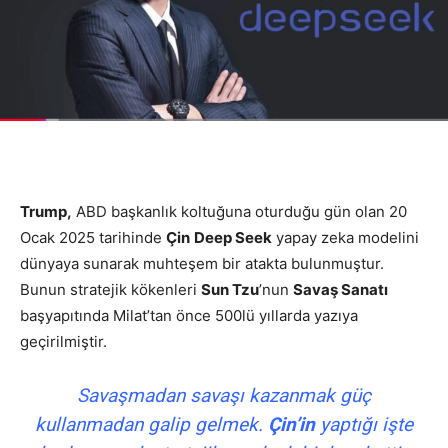
Trump,
ABD başkanlık koltuğuna oturduğu gün olan 20
Ocak 2025 tarihinde
Çin
Deep Seek
yapay zeka modelini
dünyaya sunarak muhteşem bir atakta bulunmuştur.
Bunun stratejik kökenleri
Sun Tzu
’nun
Savaş Sanatı
başyapıtında Milat’tan önce 500lü yıllarda yazıya
geçirilmiştir.
Savaşmadan savaşı kazanmak güç
kullanmadan galip gelmek.
Çin’in
yaptığı işte