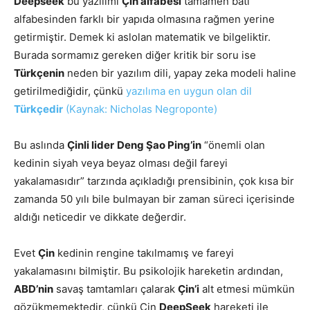
Deepseek
bu yazılımı
Çin alfabesi
tamamen batı
alfabesinden farklı bir yapıda olmasına rağmen yerine
getirmiştir. Demek ki aslolan matematik ve bilgeliktir.
Burada sormamız gereken diğer kritik bir soru ise
Türkçenin
neden bir yazılım dili, yapay zeka modeli haline
getirilmediğidir, çünkü
yazılıma en uygun olan dil
Türkçedir
(Kaynak: Nicholas Negroponte)
Bu aslında
Çinli lider
Deng Şao Ping’in
“önemli olan
kedinin siyah veya beyaz olması değil fareyi
yakalamasıdır” tarzında açıkladığı prensibinin, çok kısa bir
zamanda 50 yılı bile bulmayan bir zaman süreci içerisinde
aldığı neticedir ve dikkate değerdir.
Evet
Çin
kedinin rengine takılmamış ve fareyi
yakalamasını bilmiştir. Bu psikolojik hareketin ardından,
ABD’nin
savaş tamtamları çalarak
Çin’i
alt etmesi mümkün
gözükmemektedir, çünkü Çin
DeepSeek
hareketi ile