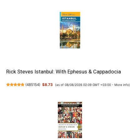
Rick Steves Istanbul: With Ephesus & Cappadocia
(
485154
)
$8.73
(as of 08/08/2026 02:09 GMT +03:00 -
More info
)