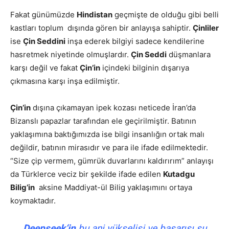
Fakat günümüzde
Hindistan
geçmişte de olduğu gibi belli
kastları toplum dışında gören bir anlayışa sahiptir.
Çinliler
ise
Çin Seddini
inşa ederek bilgiyi sadece kendilerine
hasretmek niyetinde olmuşlardır.
Çin Seddi
düşmanlara
karşı değil ve fakat
Çin’in
içindeki bilginin dışarıya
çıkmasına karşı inşa edilmiştir.
Çin’in
dışına çıkamayan ipek kozası neticede İran’da
Bizanslı papazlar tarafından ele geçirilmiştir. Batının
yaklaşımına baktığımızda ise bilgi insanlığın ortak malı
değildir, batının mirasıdır ve para ile ifade edilmektedir.
“Size çip vermem, gümrük duvarlarını kaldırırım” anlayışı
da Türklerce veciz bir şekilde ifade edilen
Kutadgu
Bilig’in
aksine Maddiyat-ül Bilig yaklaşımını ortaya
koymaktadır.
Deepseek‘in
bu ani yükselişi ve başarısı şu