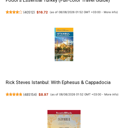
Fodor's Essential Turkey (Full-color Travel Guide)
(
40512
)
$16.72
(as of 08/08/2026 01:52 GMT +03:00 -
More info
)
Rick Steves Istanbul: With Ephesus & Cappadocia
(
485154
)
$8.97
(as of 08/08/2026 01:52 GMT +03:00 -
More info
)