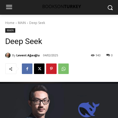
Home
MAIN
Deep Seek
MAIN
Deep Seek
By
Levent Ağaoğlu
04/02/2025
943
0