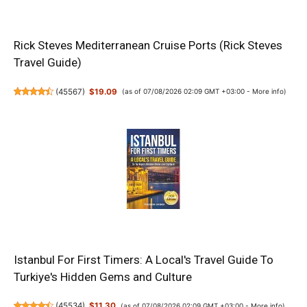
Rick Steves Mediterranean Cruise Ports (Rick Steves
Travel Guide)
(
45567
)
$19.09
(as of 07/08/2026 02:09 GMT +03:00 -
More info
)
Istanbul For First Timers: A Local's Travel Guide To
Turkiye's Hidden Gems and Culture
(
45534
)
$11.30
(as of 07/08/2026 02:09 GMT +03:00 -
More info
)