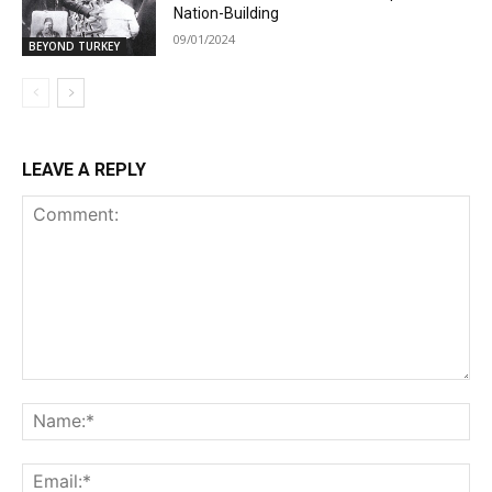
Nation-Building
09/01/2024
BEYOND TURKEY
LEAVE A REPLY
Comment:
Na
Ema