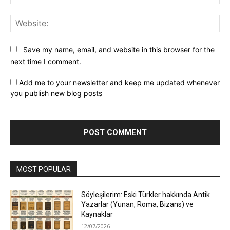
Web
Save my name, email, and website in this browser for the
next time I comment.
Add me to your newsletter and keep me updated whenever
you publish new blog posts
MOST POPULAR
Söyleşilerim: Eski Türkler hakkında Antik
Yazarlar (Yunan, Roma, Bizans) ve
Kaynaklar
12/07/2026