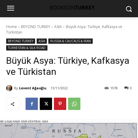
Home
BEYOND TURKEY
ASIA
Büyük Asya: Türkiye, Kafkasya ve
Türkistan
BEYOND TURKEY
ASIA
RUSSIA & CAUCAUS & IRAN
TURKESTAN & SILK ROAD
Büyük Asya: Türkiye, Kafkasya
ve Türkistan
By
Levent Ağaoğlu
13/11/2022
1978
0