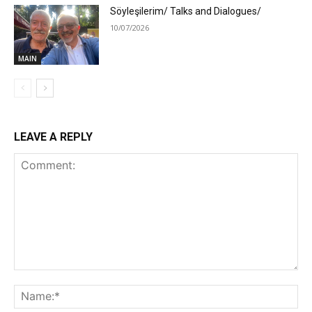
Söyleşilerim/ Talks and Dialogues/
10/07/2026
MAIN
LEAVE A REPLY
Comment:
Na