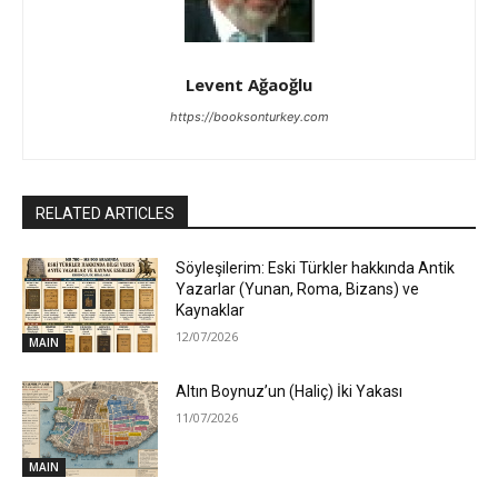
Levent Ağaoğlu
https://booksonturkey.com
RELATED ARTICLES
Söyleşilerim: Eski Türkler hakkında Antik
Yazarlar (Yunan, Roma, Bizans) ve
Kaynaklar
12/07/2026
MAIN
Altın Boynuz’un (Haliç) İki Yakası
11/07/2026
MAIN