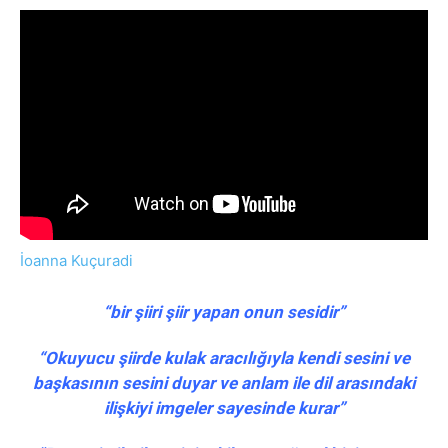
İoanna Kuçuradi
“bir şiiri şiir yapan onun sesidir”
“Okuyucu şiirde kulak aracılığıyla kendi sesini ve
başkasının sesini duyar ve anlam ile dil arasındaki
ilişkiyi imgeler sayesinde kurar”