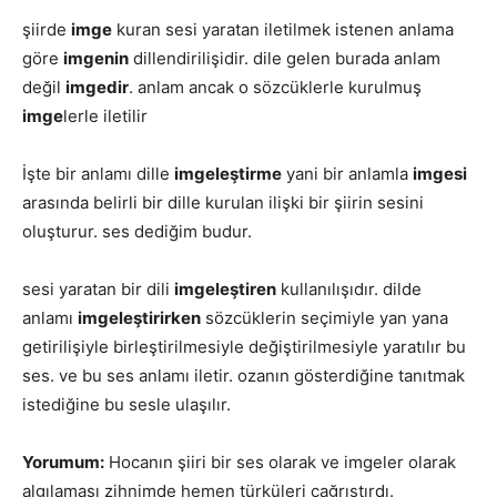
şiirde
imge
kuran sesi yaratan iletilmek istenen anlama
göre
imgenin
dillendirilişidir. dile gelen burada anlam
değil
imgedir
. anlam ancak o sözcüklerle kurulmuş
imge
lerle iletilir
İşte bir anlamı dille
imgeleştirme
yani bir anlamla
imgesi
arasında belirli bir dille kurulan ilişki bir şiirin sesini
oluşturur. ses dediğim budur.
sesi yaratan bir dili
imgeleştiren
kullanılışıdır. dilde
anlamı
imgeleştirirken
sözcüklerin seçimiyle yan yana
getirilişiyle birleştirilmesiyle değiştirilmesiyle yaratılır bu
ses. ve bu ses anlamı iletir. ozanın gösterdiğine tanıtmak
istediğine bu sesle ulaşılır.
Yorumum:
Hocanın şiiri bir ses olarak ve imgeler olarak
algılaması zihnimde hemen türküleri çağrıştırdı.