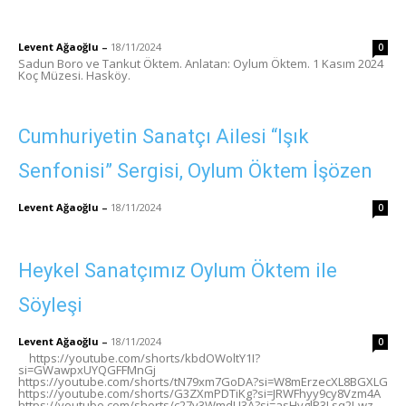
Levent Ağaoğlu
–
18/11/2024
0
Sadun Boro ve Tankut Öktem. Anlatan: Oylum Öktem. 1 Kasım 2024
Koç Müzesi. Hasköy.
Cumhuriyetin Sanatçı Ailesi “Işık
Senfonisi” Sergisi, Oylum Öktem İşözen
Levent Ağaoğlu
–
18/11/2024
0
Heykel Sanatçımız Oylum Öktem ile
Söyleşi
Levent Ağaoğlu
–
18/11/2024
0
https://youtube.com/shorts/kbdOWoltY1I?
si=GWawpxUYQGFFMnGj
https://youtube.com/shorts/tN79xm7GoDA?si=W8mErzecXL8BGXLG
https://youtube.com/shorts/G3ZXmPDTiKg?si=JRWFhyy9cy8Vzm4A
https://youtube.com/shorts/c27v3WmdU3A?si=asHvglP3Lsq2J-wz