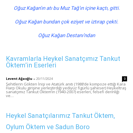
Oğuz Kağan’ın atı bu Muz Tağ’ın içine kaçtı, gitti.
Oğuz Kağan bundan çok eziyet ve iztırap çekti.
Oğuz Kağan Destanı’ndan
Kavramlarla Heykel Sanatçımız Tankut
Öktem’in Eserleri
Levent Ağaoğlu
–
20/11/2024
0
Şehitlerin Gökten İnişi ve Atatürk anıtı (1988’de kompoze ettiği Kara
Harp Okulu girişine yerleştirdiği yediyüz figürlü şaheser) Heykeltraş
sanatçımız Tankut Öktem’in (1940-2007) eserleri, felsefi derinliği
ve…
Heykel Sanatçılarımız Tankut Öktem,
Oylum Öktem ve Sadun Boro