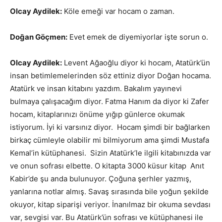
Olcay Aydilek:
Köle emeği var hocam o zaman.
Doğan Göçmen:
Evet emek de diyemiyorlar işte sorun o.
Olcay Aydilek:
Levent Ağaoğlu diyor ki hocam, Atatürk’ün
insan betimlemelerinden söz ettiniz diyor Doğan hocama.
Atatürk ve insan kitabını yazdım. Bakalım yayınevi
bulmaya çalışacağım diyor. Fatma Hanım da diyor ki Zafer
hocam, kitaplarınızı önüme yığıp günlerce okumak
istiyorum. İyi ki varsınız diyor. Hocam şimdi bir bağlarken
birkaç cümleyle olabilir mi bilmiyorum ama şimdi Mustafa
Kemal’in kütüphanesi. Sizin Atatürk’le ilgili kitabınızda var
ve onun sofrası elbette. O kitapta 3000 küsur kitap Anıt
Kabir’de şu anda bulunuyor. Çoğuna şerhler yazmış,
yanlarına notlar almış. Savaş sırasında bile yoğun şekilde
okuyor, kitap siparişi veriyor. İnanılmaz bir okuma sevdası
var, sevgisi var. Bu Atatürk’ün sofrası ve kütüphanesi ile