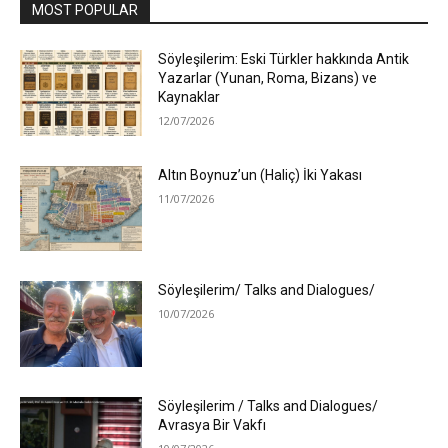
MOST POPULAR
Söyleşilerim: Eski Türkler hakkında Antik
Yazarlar (Yunan, Roma, Bizans) ve
Kaynaklar
12/07/2026
Altın Boynuz’un (Haliç) İki Yakası
11/07/2026
Söyleşilerim/ Talks and Dialogues/
10/07/2026
Söyleşilerim / Talks and Dialogues/
Avrasya Bir Vakfı