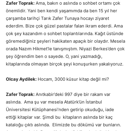
Zafer Toprak:
Ama, bakın o aslında o sohbet ortamı çok
önemlidir. Yani ben kendi yaşamımda da ben 15 yıl her
çarşamba tarihçi Tarık Zafer Tunaya hocayı ziyaret
ederdim. Bize çok güzel pastalar falan ikram ederdi. Ama
çok şey kazandım o sohbet toplantılarında. Kağıt üstünde
göremediğiniz şeyleri hakikaten apaçık bir olaydır. Mesela
orada Nazım Hikmet’le tanışmıştım. Niyazi Berkes’den çok
şey öğrendim ben o sayede. O, yani yazmadığı,
kitaplarında olmayan birçok şeyi konuşurken yakalıyoruz.
Olcay Aydilek:
Hocam, 3000 küsur kitap değil mi?
Zafer Toprak:
Anıtkabir’deki 997 diye bir rakam var
aslında. Ama şu var mesela Atatürk’ün İstanbul
Üniversitesi Kütüphanesi’nden getirip okuduğu, iade
ettiği kitaplar var. Şimdi bu kitapların aslında bir kaç
kataloğu çıktı aslında. Elimizde bu dökümü var bunların.