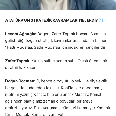
ATATÜRK’ÜN STRATEJİK KAVRAMLARI NELERDİ?
[1]
Levent Ağaoğlu:
Değerli Zafer Toprak hocam. Atamızın
geliştirdiği özgün stratejik kavramlar arasında en bilineni
“Hattı Müdafaa, Sathı Müdafaa” dışındakiler hangileridir.
Zafer Toprak
: Yurtta sulh cihanda sulh. O çok önemli bir
strateji hakikaten.
Doğan Göçmen:
O, bence o boyutu, o şekli ile diyalektik
bir şekilde ifade eden tek kişi. Kant’ta bile ebedi barış
metnini yazmış Kant’ta bile onu ancak Mustafa Kemal
açısından baktığımız zaman o boyutları bir araya
getirebiliyoruz. Fikir var ama o cümleyi kuramıyor Kant bir
türlü. Mustafa Kemal’de var evet.