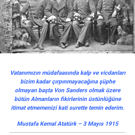
Vatanımızın müdafaasında kalp ve vicdanları
bizim kadar çırpınmayacağına şüphe
olmayan başta Von Sanders olmak üzere
bütün Almanların fikirlerinin üstünlüğüne
itimat etmemenizi kati surette temin ederim.
Mustafa Kemal Atatürk – 3 Mayıs 1915