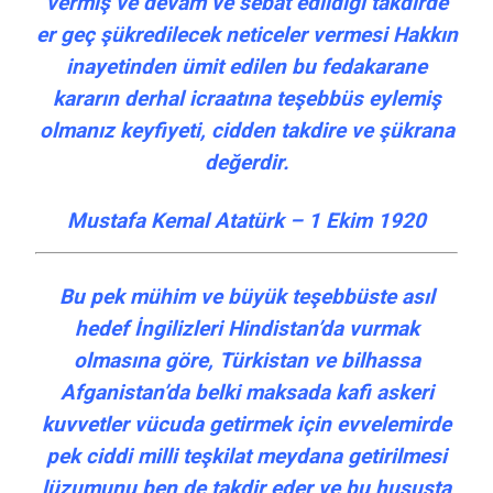
vermiş ve devam ve sebat edildiği takdirde
er geç şükredilecek neticeler vermesi Hakkın
inayetinden ümit edilen bu fedakarane
kararın derhal icraatına teşebbüs eylemiş
olmanız keyfiyeti, cidden takdire ve şükrana
değerdir.
Mustafa Kemal Atatürk – 1 Ekim 1920
Bu pek mühim ve büyük teşebbüste asıl
hedef İngilizleri Hindistan’da vurmak
olmasına göre, Türkistan ve bilhassa
Afganistan’da belki maksada kafi askeri
kuvvetler vücuda getirmek için evvelemirde
pek ciddi milli teşkilat meydana getirilmesi
lüzumunu ben de takdir eder ve bu hususta