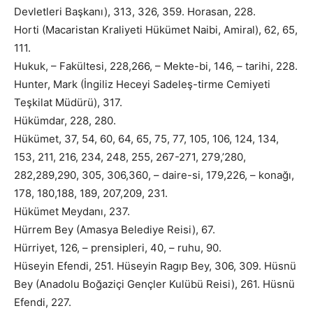
Devletleri Başkanı), 313, 326, 359. Horasan, 228.
Horti (Macaristan Kraliyeti Hükümet Naibi, Amiral), 62, 65,
111.
Hukuk, – Fakültesi, 228,266, – Mekte-bi, 146, – tarihi, 228.
Hunter, Mark (İngiliz Heceyi Sadeleş-tirme Cemiyeti
Teşkilat Müdürü), 317.
Hükümdar, 228, 280.
Hükümet, 37, 54, 60, 64, 65, 75, 77, 105, 106, 124, 134,
153, 211, 216, 234, 248, 255, 267-271, 279,’280,
282,289,290, 305, 306,360, – daire-si, 179,226, – konağı,
178, 180,188, 189, 207,209, 231.
Hükümet Meydanı, 237.
Hürrem Bey (Amasya Belediye Reisi), 67.
Hürriyet, 126, – prensipleri, 40, – ruhu, 90.
Hüseyin Efendi, 251. Hüseyin Ragıp Bey, 306, 309. Hüsnü
Bey (Anadolu Boğaziçi Gençler Kulübü Reisi), 261. Hüsnü
Efendi, 227.