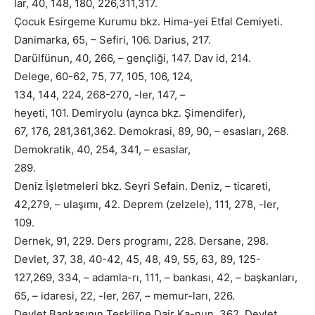
lar, 40, 148, 180, 226,311,317.
Çocuk Esirgeme Kurumu bkz. Hima-yei Etfal Cemiyeti.
Danimarka, 65, – Sefiri, 106. Darius, 217.
Darülfünun, 40, 266, – gençliği, 147. Dav id, 214.
Delege, 60-62, 75, 77, 105, 106, 124,
134, 144, 224, 268-270, -ler, 147, –
heyeti, 101. Demiryolu (aynca bkz. Şimendifer),
67, 176, 281,361,362. Demokrasi, 89, 90, – esasları, 268.
Demokratik, 40, 254, 341, – esaslar,
289.
Deniz İşletmeleri bkz. Seyri Sefain. Deniz, – ticareti,
42,279, – ulaşımı, 42. Deprem (zelzele), 111, 278, -ler,
109.
Dernek, 91, 229. Ders programı, 228. Dersane, 298.
Devlet, 37, 38, 40-42, 45, 48, 49, 55, 63, 89, 125-
127,269, 334, – adamla-rı, 111, – bankası, 42, – başkanları,
65, – idaresi, 22, -ler, 267, – memur-ları, 226.
Devlet Bankasının Teşkiline Dair Ka-nun, 362. Devlet