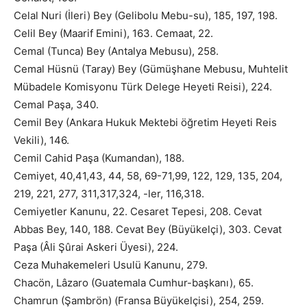
Celal Nuri (İleri) Bey (Gelibolu Mebu-su), 185, 197, 198.
Celil Bey (Maarif Emini), 163. Cemaat, 22.
Cemal (Tunca) Bey (Antalya Mebusu), 258.
Cemal Hüsnü (Taray) Bey (Gümüşhane Mebusu, Muhtelit
Mübadele Komisyonu Türk Delege Heyeti Reisi), 224.
Cemal Paşa, 340.
Cemil Bey (Ankara Hukuk Mektebi öğretim Heyeti Reis
Vekili), 146.
Cemil Cahid Paşa (Kumandan), 188.
Cemiyet, 40,41,43, 44, 58, 69-71,99, 122, 129, 135, 204,
219, 221, 277, 311,317,324, -ler, 116,318.
Cemiyetler Kanunu, 22. Cesaret Tepesi, 208. Cevat
Abbas Bey, 140, 188. Cevat Bey (Büyükelçi), 303. Cevat
Paşa (Âli Şûrai Askeri Üyesi), 224.
Ceza Muhakemeleri Usulü Kanunu, 279.
Chacön, Lâzaro (Guatemala Cumhur-başkanı), 65.
Chamrun (Şambrön) (Fransa Büyükelçisi), 254, 259.