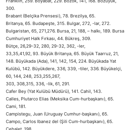
Franklin, 259. Boyabat, 229. Bozok, 141, 168. Bozüyük,
300.
Brabant (Belçika Prensesi), 78. Brezilya, 65.
Britanya, 65. Budapeşte, 315. Bulgar, 272, -lar, 272.
Bulgaristan, 65, 271,276. Bursa, 21, 188, – halkı, 189. Bursa
Cumhuriyet Halk Fırkası, 44. Bükreş, 309.
Bütçe, 26,29-32, 280, 29-32, 362, -ler,
33,35,41,92, 93. Büyük Britanya, 65. Büyük Taarruz, 21,
148. Büyükada (Ada), 141, 142, 154, 224. Büyükada Yat
Kulübü, 142. Büyükdere, 336, 339, -tiler, 336. Büyükelçi,
60, 144, 248, 253,255,267,
303, 308,315, 336, -lik, 61, 291.
Cafer Bey (Yat Kulübü Müdürü), 141. Cahil, 143.
Calles, Plutarco Elias (Meksika Cum-hurbaşkanı), 65.
Cami, 181.
Campistegu, Juan (Uruguay Cumhur-başkanı), 65.
Campo, Carlos Ibanez del (Şili Cum-hurbaşkanı), 65.
Cehalet, 198.