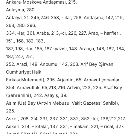
Ankara-Moskova Antlaşması, 215.
Anlaşma, 280.
Antalya, 21, 245,246, 258, -iılar, 258. Antlaşma, 147, 215,
268, 280, 296,
334, -lar, 361. Araba, 213,-cı, 226, 227. Arap, – harfleri,
151,, 168, 182, 183,
187, 198, -lar, 185, 187,-yazısı, 148. Arapça, 148, 182, 184,
187, 247, 251,
252. Arazi, 149. Anbumu, 142, 208. Arif Bey (Şirvan
Cumhuriyet Halk
Fırkası Mutemedi), 295. Arjantin, 65. Arnavut çobanlar,
354. Arnavutluk, 65,213,216. Artvin, 223, 225. Asaf Bey
(Şehremini), 242. Asayiş, 39.
Asım (Us) Bey (Artvin Mebusu, Vakit Gazetesi Sahibi),
225.
Asker, 208, 2İ4, 231, 237, 331, 332, 352,-ler, 136,212,217.
Askeri, 214, – kıtalar, 137, 331, – makam, 221, – rical, 327.