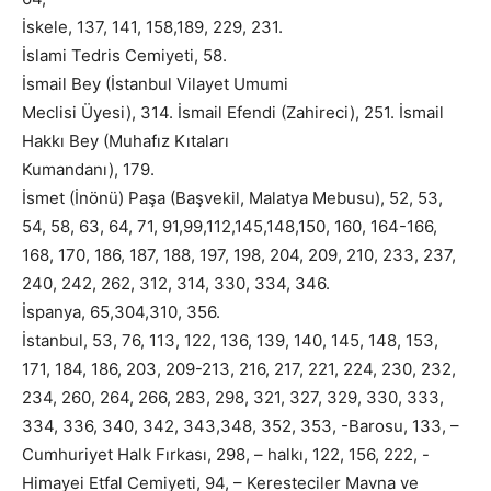
İskele, 137, 141, 158,189, 229, 231.
İslami Tedris Cemiyeti, 58.
İsmail Bey (İstanbul Vilayet Umumi
Meclisi Üyesi), 314. İsmail Efendi (Zahireci), 251. İsmail
Hakkı Bey (Muhafız Kıtaları
Kumandanı), 179.
İsmet (İnönü) Paşa (Başvekil, Malatya Mebusu), 52, 53,
54, 58, 63, 64, 71, 91,99,112,145,148,150, 160, 164-166,
168, 170, 186, 187, 188, 197, 198, 204, 209, 210, 233, 237,
240, 242, 262, 312, 314, 330, 334, 346.
İspanya, 65,304,310, 356.
İstanbul, 53, 76, 113, 122, 136, 139, 140, 145, 148, 153,
171, 184, 186, 203, 209-213, 216, 217, 221, 224, 230, 232,
234, 260, 264, 266, 283, 298, 321, 327, 329, 330, 333,
334, 336, 340, 342, 343,348, 352, 353, -Barosu, 133, –
Cumhuriyet Halk Fırkası, 298, – halkı, 122, 156, 222, -
Himayei Etfal Cemiyeti, 94, – Keresteciler Mavna ve