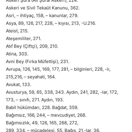
Askeri Şûra (Âli Şûrai Askeri), 224.
Askeri ve Sivil Tekaüt Kanunu, 362.
Asri, – ihtiyaç, 158, – kanunlar, 279.
Asya, 89, 126, 217, 228, – kıyısı, 213, -U.216.
Ateist, 215.
Ateşemiliter, 271.
Atıf Bey (Çiftçi), 209, 210.
Atina, 303.
Avni Bey (Fırka Müfettişi), 231.
Avrupa, 126, 145, 169, 177, 281, – bilginleri, 228, -lı,
215,216, – seyahati, 164.
Avukat, 133.
Avusturya, 59, 65, 338, 343. Aydın, 241, 282, -lar, 172,
173, – sınıfı, 271. Aydın, 193.
Babil hükümdarı, 228. Bağdat, 359.
Bağımsız, 166, 244, – mevcudiyet, 268.
Bağımsızlık, 49, 126, 165, 268, 272,
289, 334, – mücadelesi, 55. Bağış, 21,-lar, 36.