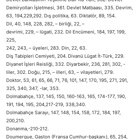
Demiryolları İşletmesi, 361. Devlet Matbaası, 335. Devrim,
63, 194,229,292. Dış politika, 63. Diktatör, 89, 154.
Dil, 40, 148, 228, 282, – birliği, 22, –
devrimi, 229, – lügati, 232. Dil Encümeni, 184, 197, 199,
225,
242, 243, – üyeleri, 283. Din, 22, 63.
Diş Tabipleri Cemiyeti, 204. Divanü Lügat İt-Türk, 229.
Diyanet İşleri Reisliği, 332. Diyarbekir, 236, 281, 302, -
liler, 302. Doğu, 215, – illeri, 63, – vilayetleri, 279.
Doktor, 53, 61, 65, 66, 71, 76, 101, 147, 170, 195, 271, 291,
325, 340, 347, -lar, 353.
Dolmabahçe, 137, 145, 150, 160-163, 165, 174-177, 190,
191, 194, 195, 204,217-219, 338,340.
Dolmabahçe Sarayı, 147, 148, 154, 158, 172, 184, 197,
200,210.
Donanma,-210-212.
Doumergue, Gaston (Fransa Cumhur-başkanı), 65, 254,