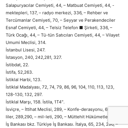
Salapuryacılar Cemiyeti, 44, – Matbuat Cemiyeti, 44, -
mektepleri, 137, – radyo merkezi, 336, – Rehber ve
Tercümanlar Cemiyeti, 70, – Seyyar ve Perakendeciler
Esnaf Cemiyeti, 44, – Telsiz Telefon ■ Şirketi, 336, –
Türk Ocağı, 44, – Tü-tün Satıcıları Cemiyeti, 44, – Vilayet
Umumi Meclisi, 314.
İstanbul Lisesi, 247.
İstasyon, 240, 242,281, 327.
İstibdat, 22.
İstifa, 52,263.
İstiklal Harbi, 123.
İstiklal Madalyası, 72, 74, 79, 86, 96, 104, 110, 113, 123,
128-130, 132, 297.
İstiklal Marşı, 158. İstila, 1T4″.
İsviçre, – İttihat Meclisi, 289, – Konfe-derasyonu, 65, -
liler, 289,290, – mil-leti, 290, – Müttehit Hükümetleri, 289.
İş Bankası bkz. Türkiye İş Bankası. İtalya, 65, 234, 296, –