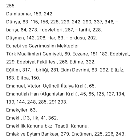
255.
Dumlupınar, 159, 242.
Dünya, 63, 115, 156, 228, 229, 242, 290, 337, 346, –
barışı, 64, 273, -devletleri, 267, – tarihi, 228.
Düşman, 142, 208, -lar, 63, – ordusu, 202.
Ecnebi ve Gayrimüslim Mektepler
Türk Muallimleri Cemiyeti, 69. Eczane, 181, 182. Edebiyat,
229. Edebiyat Fakültesi, 266. Edime, 322.
Eğitim, 317, – birliği, 281. Ekim Devrimi, 63, 292. Elâzİz,
163. Elifba, 150.
Emanuel, Vtctor, Üçüncü (İtalya Kralı), 65.
Emanutlah Han (Afganistan Kralı), 45, 65, 125, 127, 134,
139, 144, 248, 285, 291,293.
Emekçiler, 63.
Emekli, [13,-lik, 41, 362.
Emeklilik Kanunu bkz. Teadül Kanunu.
Emlak ve Eytam Bankası, 279. Encümen, 225, 226, 243,