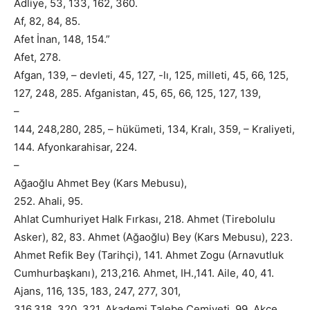
Adliye, 53, 133, 162, 360.
Af, 82, 84, 85.
Afet İnan, 148, 154.”
Afet, 278.
Afgan, 139, – devleti, 45, 127, -lı, 125, milleti, 45, 66, 125,
127, 248, 285. Afganistan, 45, 65, 66, 125, 127, 139,
–
144, 248,280, 285, – hükümeti, 134, Kralı, 359, – Kraliyeti,
144. Afyonkarahisar, 224.
–
Ağaoğlu Ahmet Bey (Kars Mebusu),
252. Ahali, 95.
Ahlat Cumhuriyet Halk Fırkası, 218. Ahmet (Tirebolulu
Asker), 82, 83. Ahmet (Ağaoğlu) Bey (Kars Mebusu), 223.
Ahmet Refik Bey (Tarihçi), 141. Ahmet Zogu (Arnavutluk
Cumhurbaşkanı), 213,216. Ahmet, IH.,141. Aile, 40, 41.
Ajans, 116, 135, 183, 247, 277, 301,
316,318, 320, 321. Akademi Talebe Cemiyeti, 99. Akçe,