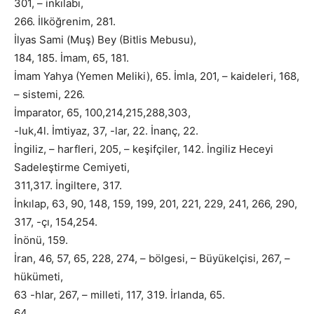
301, – inkılabı,
266. İlköğrenim, 281.
İlyas Sami (Muş) Bey (Bitlis Mebusu),
184, 185. İmam, 65, 181.
İmam Yahya (Yemen Meliki), 65. İmla, 201, – kaideleri, 168,
– sistemi, 226.
İmparator, 65, 100,214,215,288,303,
-luk,4l. İmtiyaz, 37, -lar, 22. İnanç, 22.
İngiliz, – harfleri, 205, – keşifçiler, 142. İngiliz Heceyi
Sadeleştirme Cemiyeti,
311,317. İngiltere, 317.
İnkılap, 63, 90, 148, 159, 199, 201, 221, 229, 241, 266, 290,
317, -çı, 154,254.
İnönü, 159.
İran, 46, 57, 65, 228, 274, – bölgesi, – Büyükelçisi, 267, –
hükümeti,
63 -hlar, 267, – milleti, 117, 319. İrlanda, 65.
64,