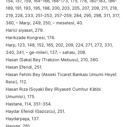
154, 157, 159, 164-166, 168-173, 175, 178, 180-183, 186-
189, 191, 193, 195, 198, 200, 203, 205, 207, 209, 211, 218,
219, 228, 233, 251-253, 257-259, 284, 295, 298, 311, 317,
360, – Marşı, 249, 250, – meselesi, 40.
Harici siyaset, 279.
Harikzade Kongresi, 174.
Harp, 123, 148, 152, 165, 202, 209, 224, 271, 272, 331,
340, 341, – ge-mileri, 137, – sahası, 208.
Hasan (Saka) Bey (Trabzon Mebusu), 210, 360.
Hasan Efendi, 251.
Hasan Fehmi Bey (Akseki Ticaret Bankası Umumi Heyet
Reisi), 112.
Hasan Rıza (Soyak) Bey (Riyaseti Cumhur Kâtibi
Umumisi), 175.
Hastane, 114, 351-354.
Haydar Efendi (Gazozcu), 251.
Haydarpaşa, 137.
Hayvan, 281.