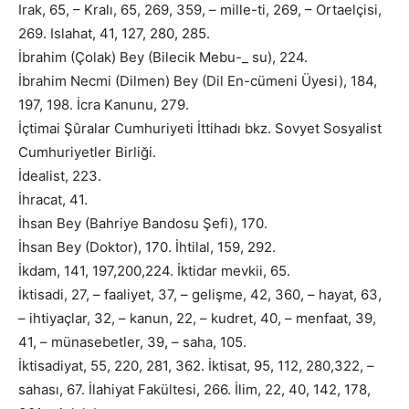
Irak, 65, – Kralı, 65, 269, 359, – mille-ti, 269, – Ortaelçisi,
269. Islahat, 41, 127, 280, 285.
İbrahim (Çolak) Bey (Bilecik Mebu-_ su), 224.
İbrahim Necmi (Dilmen) Bey (Dil En-cümeni Üyesi), 184,
197, 198. İcra Kanunu, 279.
İçtimai Şûralar Cumhuriyeti İttihadı bkz. Sovyet Sosyalist
Cumhuriyetler Birliği.
İdealist, 223.
İhracat, 41.
İhsan Bey (Bahriye Bandosu Şefi), 170.
İhsan Bey (Doktor), 170. İhtilal, 159, 292.
İkdam, 141, 197,200,224. İktidar mevkii, 65.
İktisadi, 27, – faaliyet, 37, – gelişme, 42, 360, – hayat, 63,
– ihtiyaçlar, 32, – kanun, 22, – kudret, 40, – menfaat, 39,
41, – münasebetler, 39, – saha, 105.
İktisadiyat, 55, 220, 281, 362. İktisat, 95, 112, 280,322, –
sahası, 67. İlahiyat Fakültesi, 266. İlim, 22, 40, 142, 178,