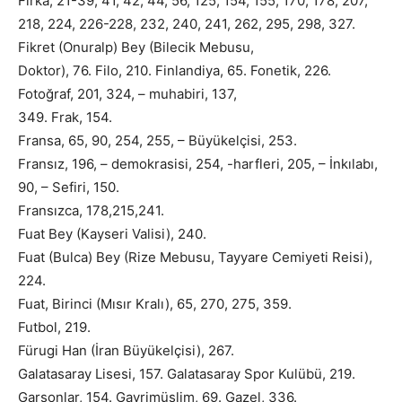
Fırka, 21-39, 41, 42, 44, 56, 125, 154, 155, 170, 178, 207,
218, 224, 226-228, 232, 240, 241, 262, 295, 298, 327.
Fikret (Onuralp) Bey (Bilecik Mebusu,
Doktor), 76. Filo, 210. Finlandiya, 65. Fonetik, 226.
Fotoğraf, 201, 324, – muhabiri, 137,
349. Frak, 154.
Fransa, 65, 90, 254, 255, – Büyükelçisi, 253.
Fransız, 196, – demokrasisi, 254, -harfleri, 205, – İnkılabı,
90, – Sefiri, 150.
Fransızca, 178,215,241.
Fuat Bey (Kayseri Valisi), 240.
Fuat (Bulca) Bey (Rize Mebusu, Tayyare Cemiyeti Reisi),
224.
Fuat, Birinci (Mısır Kralı), 65, 270, 275, 359.
Futbol, 219.
Fürugi Han (İran Büyükelçisi), 267.
Galatasaray Lisesi, 157. Galatasaray Spor Kulübü, 219.
Garsonlar, 154. Gayrimüslim, 69. Gazel, 336.