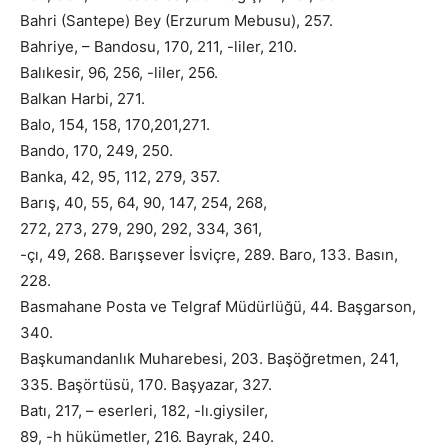
Bahri (Santepe) Bey (Erzurum Mebusu), 257.
Bahriye, – Bandosu, 170, 211, -liler, 210.
Balıkesir, 96, 256, -liler, 256.
Balkan Harbi, 271.
Balo, 154, 158, 170,201,271.
Bando, 170, 249, 250.
Banka, 42, 95, 112, 279, 357.
Barış, 40, 55, 64, 90, 147, 254, 268,
272, 273, 279, 290, 292, 334, 361,
-çı, 49, 268. Barışsever İsviçre, 289. Baro, 133. Basın,
228.
Basmahane Posta ve Telgraf Müdürlüğü, 44. Başgarson,
340.
Başkumandanlık Muharebesi, 203. Başöğretmen, 241,
335. Başörtüsü, 170. Başyazar, 327.
Batı, 217, – eserleri, 182, -lı.giysiler,
89, -h hükümetler, 216. Bayrak, 240.