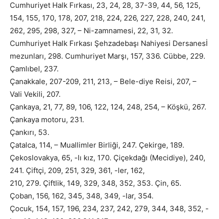
Cumhuriyet Halk Fırkası, 23, 24, 28, 37-39, 44, 56, 125,
154, 155, 170, 178, 207, 218, 224, 226, 227, 228, 240, 241,
262, 295, 298, 327, – Ni-zamnamesi, 22, 31, 32.
Cumhuriyet Halk Fırkası Şehzadebaşı Nahiyesi Dersanesİ
mezunları, 298. Cumhuriyet Marşı, 157, 336. Cübbe, 229.
Çamlıbel, 237.
Çanakkale, 207-209, 211, 213, – Bele-diye Reisi, 207, –
Vali Vekili, 207.
Çankaya, 21, 77, 89, 106, 122, 124, 248, 254, – Köşkü, 267.
Çankaya motoru, 231.
Çankırı, 53.
Çatalca, 114, – Muallimler Birliği, 247. Çekirge, 189.
Çekoslovakya, 65, -lı kız, 170. Çiçekdağı (Mecidiye), 240,
241. Çiftçi, 209, 251, 329, 361, -ler, 162,
210, 279. Çiftlik, 149, 329, 348, 352, 353. Çin, 65.
Çoban, 156, 162, 345, 348, 349, -lar, 354.
Çocuk, 154, 157, 196, 234, 237, 242, 279, 344, 348, 352, -