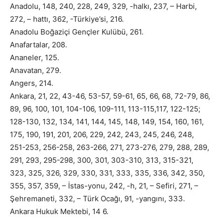
Anadolu, 148, 240, 228, 249, 329, -halkı, 237, – Harbi,
272, – hattı, 362, -Türkiye’si, 216.
Anadolu Boğaziçi Gençler Kulübü, 261.
Anafartalar, 208.
Ananeler, 125.
Anavatan, 279.
Angers, 214.
Ankara, 21, 22, 43-46, 53-57, 59-61, 65, 66, 68, 72-79, 86,
89, 96, 100, 101, 104-106, 109-111, 113-115,117, 122-125;
128-130, 132, 134, 141, 144, 145, 148, 149, 154, 160, 161,
175, 190, 191, 201, 206, 229, 242, 243, 245, 246, 248,
251-253, 256-258, 263-266, 271, 273-276, 279, 288, 289,
291, 293, 295-298, 300, 301, 303-310, 313, 315-321,
323, 325, 326, 329, 330, 331, 333, 335, 336, 342, 350,
355, 357, 359, – İstas-yonu, 242, -h, 21, – Sefiri, 271, –
Şehremaneti, 332, – Türk Ocağı, 91, -yangını, 333.
Ankara Hukuk Mektebi, 14 6.