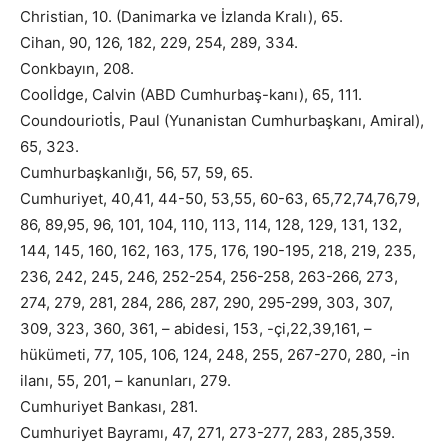
Christian, 10. (Danimarka ve İzlanda Kralı), 65.
Cihan, 90, 126, 182, 229, 254, 289, 334.
Conkbayın, 208.
Coolİdge, Calvin (ABD Cumhurbaş-kanı), 65, 111.
Coundouriotİs, Paul (Yunanistan Cumhurbaşkanı, Amiral),
65, 323.
Cumhurbaşkanlığı, 56, 57, 59, 65.
Cumhuriyet, 40,41, 44-50, 53,55, 60-63, 65,72,74,76,79,
86, 89,95, 96, 101, 104, 110, 113, 114, 128, 129, 131, 132,
144, 145, 160, 162, 163, 175, 176, 190-195, 218, 219, 235,
236, 242, 245, 246, 252-254, 256-258, 263-266, 273,
274, 279, 281, 284, 286, 287, 290, 295-299, 303, 307,
309, 323, 360, 361, – abidesi, 153, -çi,22,39,161, –
hükümeti, 77, 105, 106, 124, 248, 255, 267-270, 280, -in
ilanı, 55, 201, – kanunları, 279.
Cumhuriyet Bankası, 281.
Cumhuriyet Bayramı, 47, 271, 273-277, 283, 285,359.