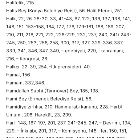
Halifelik, 215.
Halis Bey (Konya Belediye Reisi), 56. Halit Efendi, 251.
Halk, 22, 26, 28-30, 33, 41-43, 67, 122, 136, 137, 138, 141,
148, 151, 153-158, 164, 172, 176, 179-181, 188, 189, 207,
210, 211, 216, 221, 222, 226-229, 232, 237, 240, 241/ 243-
245, 250, 253, 256, 258, 300, 317, 327, 329, 336, 337,
339, 341, 346, 347, 349, – edebiyatı, 229, -kahramanı,
216, – Kongresi, 28.
Halkçı, 22, 39, 254, -Itk prensipleri, 40.
Hamal, 156.
Hamam, 332,346.
Hamdullah Suphi (Tanrıöver) Bey, 185, 198.
Hami Bey (Ermenek Belediye Reisi), 56.
Hamidiye zırhlısı, 210. Hammurabi kanunu, 228. Harbî
Umumi, 208. Harekât, 23, 209.
Harf, 148, 167, 197, 201, 237, 241-245, 247, – Devrimi, 194,
229, – İnkılabı, 201, 317, – Komisyonu, 148, -ler, 150, 151,