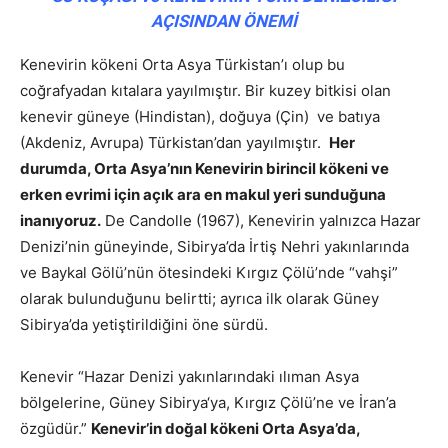
AÇISINDAN ÖNEMİ
Kenevirin kökeni Orta Asya Türkistan’ı olup bu
coğrafyadan kıtalara yayılmıştır. Bir kuzey bitkisi olan
kenevir güneye (Hindistan), doğuya (Çin) ve batıya
(Akdeniz, Avrupa) Türkistan’dan yayılmıştır.
Her
durumda, Orta Asya’nın Kenevirin birincil kökeni ve
erken evrimi için açık ara en makul yeri sunduğuna
inanıyoruz.
De Candolle (1967), Kenevirin yalnızca Hazar
Denizi’nin güneyinde, Sibirya’da İrtiş Nehri yakınlarında
ve Baykal Gölü’nün ötesindeki Kırgız Çölü’nde “vahşi”
olarak bulunduğunu belirtti; ayrıca ilk olarak Güney
Sibirya’da yetiştirildiğini öne sürdü.
Kenevir “Hazar Denizi yakınlarındaki ılıman Asya
bölgelerine, Güney Sibirya‘ya, Kırgız Çölü’ne ve İran’a
özgüdür.”
Kenevir’in doğal kökeni Orta Asya’da,