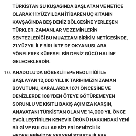
TÜRKİSTAN SU KUŞAĞINDA BAŞLATAN VE NETİCE
OLARAK 11.YÜZYILDAN İTİBAREN ÜÇ KITANIN
KAVŞAĞINDA BEŞ DENİZ BÖLGESİNE YERLEŞEN
TÜRKLER, ZAMANLAR VE ZEMİNLERİN
SENTEZLEDİĞİ BU MUAZZAM BİRİKİM NETİCESİNDE,
21.YÜZYIL İLE BİRLİKTE DE OKYANUSLARA
YÖNELEREK KÜRESEL BİR DENİZ GÜCÜ HALİNE
GELECEKLERDİR.
ANADOLU’DA GÖBEKLİTEPE NEOLİTİĞİ İLE
BAŞLAYAN 12,000 YILLIK TARİHİMİZİN ZAMAN
BOYUTUNU, KARALARDA 1071 ÖNCESİNE VE
DENİZLERDE 1081’DEN ÖTEYE GÖTÜREMEYEN
SORUNLU VE KISITLI BAKIŞ AÇIMIZA KARŞIN,
ANAVATANI TÜRKİSTAN OLAN VE 14,000 YIL ÖNCE
EVCİLLEŞTİRİLEN KENEVİR ÜRÜNÜ HAKKINDAKİ YENİ
BİLGİ VE BULGULAR BİZLERİ DENİZCİLİK
HEDEFLERİMİZDE YEPYENİ STRATEJİLERE