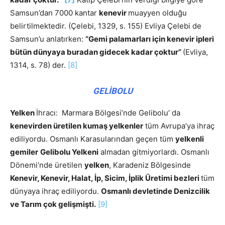
Samsun’dan 7000 kantar
kenevir
muayyen olduğu
belirtilmektedir. (Çelebi, 1329, s. 155) Evliya Çelebi de
Samsun’u anlatırken:
“Gemi palamarları için kenevir ipleri
bütün dünyaya buradan gidecek kadar çoktur”
(Evliya,
1314, s. 78) der.
[8]
GELİBOLU
Yelken
İhracı: Marmara Bölgesi’nde Gelibolu’ da
kenevirden üretilen kumaş yelkenler
tüm Avrupa’ya ihraç
ediliyordu. Osmanlı Karasularından geçen tüm
yelkenli
gemiler
Gelibolu Yelkeni
almadan gitmiyorlardı. Osmanlı
Dönemi’nde üretilen
yelken
, Karadeniz Bölgesinde
Kenevir, Kenevir, Halat, İp, Sicim, İplik Üretimi bezleri
tüm
dünyaya ihraç ediliyordu.
Osmanlı devletinde Denizcilik
ve Tarım çok gelişmişti.
[9]