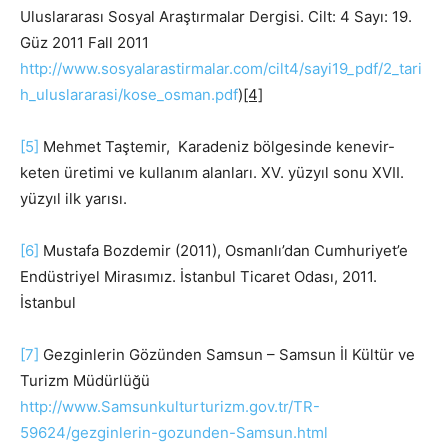
Uluslararası Sosyal Araştırmalar Dergisi. Cilt: 4 Sayı: 19.
Güz 2011 Fall 2011
http://www.sosyalarastirmalar.com/cilt4/sayi19_pdf/2_tari
h_uluslararasi/kose_osman.pdf
)
[4]
[5]
Mehmet Taştemir, Karadeniz bölgesinde kenevir-
keten üretimi ve kullanım alanları. XV. yüzyıl sonu XVII.
yüzyıl ilk yarısı.
[6]
Mustafa Bozdemir (2011), Osmanlı’dan Cumhuriyet’e
Endüstriyel Mirasımız. İstanbul Ticaret Odası, 2011.
İstanbul
[7]
Gezginlerin Gözünden Samsun – Samsun İl Kültür ve
Turizm Müdürlüğü
http://www.Samsunkulturturizm.gov.tr/TR-
59624/gezginlerin-gozunden-Samsun.html