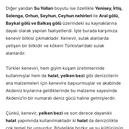
Diğer yandan
Su Yolları
boyutu ise özellikle
Yenisey, İrtiş,
Selenga, Orhun, Seyhun, Ceyhun nehirleri
ile
Aral gölü,
Baykal gölü ve Balkaş gölü
üzerindeki su kaynaklarına
dayalı olarak yapılan faaliyetlerdi. İşte burada karşımıza
kenevir bitkisi çıkmaktadır. Kenevir, sulak alanlarda
yetişen bir bitkidir ve kökeni Türkistan‘daki sulak
alanlardır.
Türkler keneviri, hem giyim kuşam üretimlerinde
kullanmışlar hem de
halat, yelken bezi
gibi denizcilerin
ana malzemeleri için kenevire başvurmuşlar ve akabinde
Akdeniz kıyılarına geldiklerinde bu malzeme sayesinde
Akdeniz’in bir numaralı deniz gücü haline gelmişlerdir.
Çünkü, kenevir,
yelken bezi
ve son derece dayanıklı
halat
yapımında kullanılmaktadır ki
halat
da denizcilikte
çok temel bir unsurdur. Böylelikle bozkır ve su kültürünün