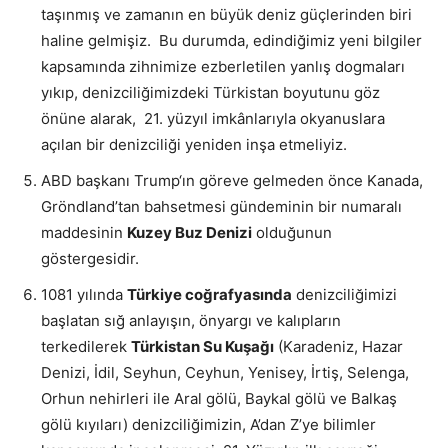
taşınmış ve zamanın en büyük deniz güçlerinden biri
haline gelmişiz. Bu durumda, edindiğimiz yeni bilgiler
kapsamında zihnimize ezberletilen yanlış dogmaları
yıkıp, denizciliğimizdeki Türkistan boyutunu göz
önüne alarak, 21. yüzyıl imkânlarıyla okyanuslara
açılan bir denizciliği yeniden inşa etmeliyiz.
ABD başkanı Trump‘ın göreve gelmeden önce Kanada,
Gröndland’tan bahsetmesi gündeminin bir numaralı
maddesinin
Kuzey Buz Denizi
olduğunun
göstergesidir.
1081 yılında
Türkiye coğrafyasında
denizciliğimizi
başlatan sığ anlayışın, önyargı ve kalıpların
terkedilerek
Türkistan Su Kuşağı
(Karadeniz, Hazar
Denizi, İdil, Seyhun, Ceyhun, Yenisey, İrtiş, Selenga,
Orhun nehirleri ile Aral gölü, Baykal gölü ve Balkaş
gölü kıyıları) denizciliğimizin, A’dan Z’ye bilimler