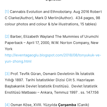
[1]
Cannabis Evolution and Ethnobotany. Aug 2016 Robert
C Clarke(Author), Mark D Merlin(Author). 434 pages, 98
colour photos and colour & b/w illustrations, 15 tables)
[2]
Barber, Elizabeth Wayland The Mummies of Urumchi
Paperback – April 17, 2000, W.W. Norton Company, New
York
http://leventagaoglu.blogspot.com/2018/08/tonyukuk-ve-
yun-zhong.html
[3]
Prof. Tevfik Güran, Osmanlı Devletinin İlk İstatistik
Yıllığı 1897. Tarihi İstatistikler Dizisi Cilt 5. Hazırlayan
Başbakanlık Devlet İstatistik Enstitüsü. Devlet İstatistik
Enstitüsü Matbaası – Ankara, Temmuz 1997 . ss. 147.156
[4]
Osman Köse, XVIII. Yüzyılda
Çarşamba
(Canik)