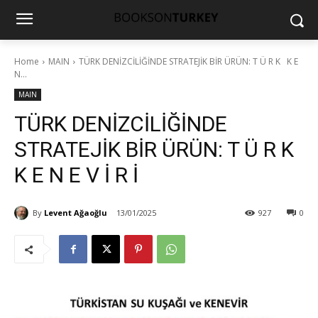
Home
MAIN
TÜRK DENİZCİLİĞİNDE STRATEJİK BİR ÜRÜN: T Ü R K K E
N...
MAIN
TÜRK DENİZCİLİĞİNDE
STRATEJİK BİR ÜRÜN: T Ü R K
K E N E V İ R İ
By
Levent Ağaoğlu
13/01/2025
927
0