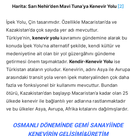
Harita:
Sarı Nehir’den Mavi Tuna’ya Kenevir Yolu
[2]
İpek Yolu, Çin tasarımıdır. Özellikle Macaristan’da ve
Kazakistan’da çok sayıda yer adı mevcuttur.
Türkiye’nin,
kenevir yolu
kavramını gündemine alarak bu
konuda İpek Yolu’na alternatif şekilde, kendi kültür ve
medeniyetine ait olan bir yol güzergâhını gündeme
getirmesi önem taşımaktadır.
Kendir-Kenevir Yolu
ise
Türkistan ataların yoludur. Kenevirin, adını Asya ile Avrupa
arasındaki transit yola veren ipek materyalinden çok daha
fazla ve fonksiyonel bir kullanımı mevcuttur. Bundan
ötürü, Kazakistan’dan başlayıp Macaristan’a kadar olan 25
ülkede kenevir ile bağlantılı yer adlarına rastlanmaktadır
ve bu ülkeler Asya, Avrupa, Afrika kıtalarını dağılmışlardır.
OSMANLI DÖNEMİNDE GEMİ SANAYİİNDE
KENEVİRİN GELİŞİMİ&ÜRETİM