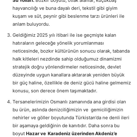
Su Yolları.
Bozkır boyutu, otlak alanlar, küçükbaş
hayvancılığı ve buna dayalı deri, tekstil gibi giyim
kuşam ve süt, peynir gibi beslenme tarzı ürünleri ile
anlam buluyordu.
Geldiğimiz 2025 yılı itibari ile ise geçmişte kalan
hatıraların geleceğe yönelik yorumlanması
neticesinde, bozkır kültürünün sonucu olarak, tabanda
halk kitleleri nezdinde sahip olduğumuz dinamizmi
stratejik doğru yönlendirmeler neticesinde, devlet
düzeyinde uygun kanallara aktararak yeniden büyük
bir güç haline, özellikle de deniz gücü haline gelmemiz
konusu, son derece önem taşımaktadır.
Tersanelerimizin Osmanlı zamanında ana girdisi olan
bu ürün, aslında denizciliğimizin ve gemiciliğimizin
nehirler ve göller boyutunda Türkistan’da ne denli ileri
bir aşamaya geldiğinin de kanıtıdır. Daha sonra bu
boyut
Hazar ve Karadeniz üzerinden Akdeniz’e