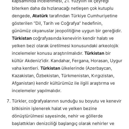
kapsamında incelenmesi, 21. Yüzyılın ilk çeyreği
biterken daha da hızlanacağı netleşen çok kutuplu
dengede,
Atatürk
tarafından Türkiye Cumhuriyetine
gösterilen “Dil, Tarih ve Coğrafya” hedefinin,
günümüz okyanuslar jeopolitiğine uygun bir gereğidir.
Türkistan
coğrafyasında kenevirin kendir halatı ve
yelken bezi olarak üretilmesi konusundaki arkeolojik
incelemeler konusu araştırılmalıdır.
Türkistan
bir
kültür Akdeniz’idir. Kandahar, Fergana, Horasan, Uygur
vaha kentleri.
Türkistan
ülkelerinde (Azerbaycan,
Kazakistan, Özbekistan, Türkmenistan, Kırgızistan,
Afganistan) kendir kültürümüz ile ilgili araştırma ve
incelemeler yapılmalıdır.
Türkler, coğrafyalarının sunduğu su boyutu ve kenevir
bitkisinin işlenerek halat ve yelken bezine
dönüştürülmesi sayesinde, nehir ve göllerde
başlattıkları denizciliği başlangıç olarak nehirler ve