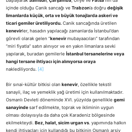
başlayarak
Samsun
,
Çarşamba
, Ünye ve
Fatsa
’nın da
içinde olduğu Canik sancağı ve
Trabzon
’a doğru
değişik
limanlarda küçük, orta ve büyük tonajlarda askeri ve
ticari gemiler üretiliyordu.
Canik sancağında üretilen
kenevir
ler, hasadın yapılacağı zamanlarda İstanbul’dan
görevli olarak gelen “
kenevir
mubayaacıları” tarafından
“miri fiyatla” satın alınıyor ve en yakın limanlara sevki
yapılarak, buradan gemilerle
İstanbul tersanelerine veya
hangi tersane ihtiyacı için alınıyorsa oraya
naklediliyordu.
[4]
Bir sınai-kültür bitkisi olan
kenevir
, özellikle tekstil
sanayii, ilaç ve yemeklik yağ üretimi için kullanılmaktadır.
Osmanlı Devleti döneminde XVI. yüzyılda genellikle
gemi
sanayinde
sarf edilmekte, toprak ve ikliminin uygun
olması dolayısıyla da daha çok Karadeniz bölgesinde
ekilmekteydi.
Bez, halat, sicim urgan vs
. yapımında halkın
kendi ihtiyaçları için kullandığı bu bitkinin Osmanlı arşiv