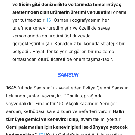
ve Sicim gibi denizcilikte ve tarımda temel ihtiyaç
aletlerinden olan ürünlerin üretimi ve tüketimi
önemli
yer tutmaktadır.
[6]
Osmanlı coğrafyasının her
tarafında kenevirüretilmiştir ve özellikle savaş
zamanlarında da üretimi üst düzeyde
gerçekleştirilmiştir. Karadeniz bu konuda stratejik bir
bölgedir. Hayati fonksiyonlar gören bir malzeme
olmasından ötürü ticareti de önem taşımaktadır.
SAMSUN
1645 Yılında Samsun’u ziyaret eden Evliya Çelebi Samsun
hakkında şunları yazmıştır. “Canik toprağında
voyvodalıktır. Emanettir 150 Akçalı kazandır. Yeni çeri
serdarı, kethüdası, kale dizdarı ve neferleri vardır.
Halkı
tümüyle gemici ve kenevirci olup,
avam takımı yoktur.
Gemi palamarları için kenevir ipleri ise dünyaya yetecek
kadar çoktur.”
[7]
Kâtip Çelebi’nin verdiği bilgiye göre