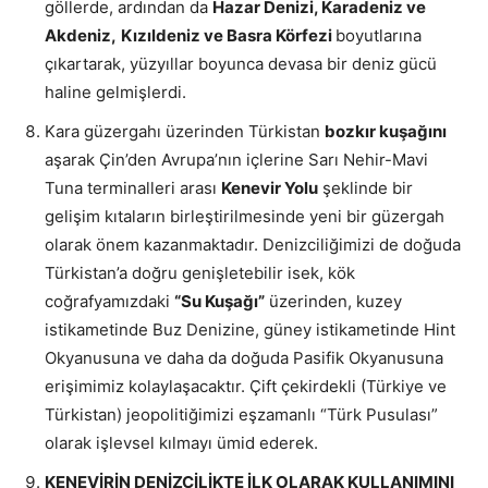
göllerde, ardından da
Hazar Denizi, Karadeniz ve
Akdeniz,
Kızıldeniz ve Basra Körfezi
boyutlarına
çıkartarak, yüzyıllar boyunca devasa bir deniz gücü
haline gelmişlerdi.
Kara güzergahı üzerinden Türkistan
bozkır kuşağını
aşarak Çin’den Avrupa’nın içlerine Sarı Nehir-Mavi
Tuna terminalleri arası
Kenevir Yolu
şeklinde bir
gelişim kıtaların birleştirilmesinde yeni bir güzergah
olarak önem kazanmaktadır. Denizciliğimizi de doğuda
Türkistan’a doğru genişletebilir isek, kök
coğrafyamızdaki
“Su Kuşağı”
üzerinden, kuzey
istikametinde Buz Denizine, güney istikametinde Hint
Okyanusuna ve daha da doğuda Pasifik Okyanusuna
erişimimiz kolaylaşacaktır. Çift çekirdekli (Türkiye ve
Türkistan) jeopolitiğimizi eşzamanlı “Türk Pusulası”
olarak işlevsel kılmayı ümid ederek.
KENEVİRİN DENİZCİLİKTE İLK OLARAK KULLANIMINI