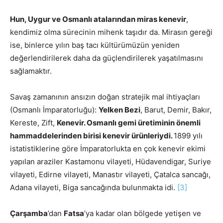
Hun, Uygur ve Osmanlı atalarından miras kenevir
,
kendimiz olma sürecinin mihenk taşıdır da. Mirasın gereği
ise, binlerce yılın baş tacı kültürümüzün yeniden
değerlendirilerek daha da güçlendirilerek yaşatılmasını
sağlamaktır.
Savaş zamanının ansızın doğan stratejik mal ihtiyaçları
(Osmanlı İmparatorluğu):
Yelken Bezi
, Barut, Demir, Bakır,
Kereste, Zift,
Kenevir.
Osmanlı gemi üretiminin önemli
hammaddelerinden birisi kenevir ürünleriydi.
1899 yılı
istatistiklerine göre İmparatorlukta en çok kenevir ekimi
yapılan araziler Kastamonu vilayeti, Hüdavendigar, Suriye
vilayeti, Edirne vilayeti, Manastır vilayeti, Çatalca sancağı,
Adana vilayeti, Biga sancağında bulunmakta idi.
[3]
Çarşamba
’dan
Fatsa
’ya kadar olan bölgede yetişen ve