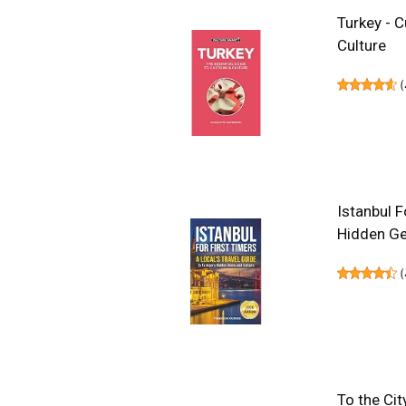
Turkey - C
Culture
(
Istanbul F
Hidden Ge
(
To the Cit