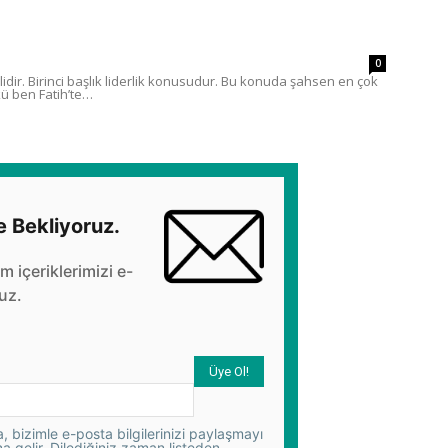
0
dir. Birinci başlık liderlik konusudur. Bu konuda şahsen en çok
ü ben Fatih’te…
e Bekliyoruz.
üm içeriklerimizi e-
uz.
 bizimle e-posta bilgilerinizi paylaşmayı
na gelir. Dilediğiniz zaman listeden