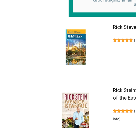
a
Rick Stev
(
Rick Stein
of the Ea
(
info
)