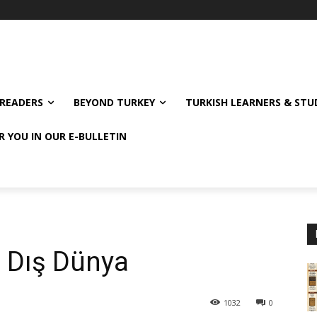
READERS
BEYOND TURKEY
TURKISH LEARNERS & ST
R YOU IN OUR E-BULLETIN
ve Dış Dünya
1032
0