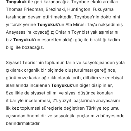
Tonyukuk
ile geri kazanacağız. Toynbee ekolü ardılları
Thomas Friedman, Brezinski, Huntington, Fukuyama
tarafından devam ettirilmektedir. Toynbee’nin doktrinini
yırtarak yerine
Tonyukuk
‘un Ata Mirası Taş’a nakşedilmiş
Anayasası’nı koyacağız; Onların Toynbist yaklaşımlarını
biz
Tonyukuk
‘un esaretten aldığı güç ile bıraktığı kadim
bilgi ile bozacağız.
Siyaset Teorisi’nin toplumun tarih ve sosyolojisinden yola
çıkılarak organik bir biçimde oluşturulması gereğince,
günümüze kadar ağırlıklı olarak tarih, dilbilim ve edebiyat
alanlarında incelenen
Tonyukuk
‘un diğer disiplinler,
özellikle de siyaset bilimi ve siyasi düşünce konuları
itibariyle incelenmesi; 21. yüzyıl başlarında anayasasını
ilk kez toplumsal süreçlerle değiştiren Türkiye toplumu
açısından önemlidir ve sosyolojik ipuçlarımızı bünyesinde
barındırmaktadır.