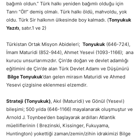
bağımlı oldun.” Türk halkı yeniden bağımlı olduğu için
Tanrı “Öl!” demiş olmalı. Türk halkı öldü, mahvoldu, yok
oldu. Türk Sir halkının ülkesinde boy kalmadı. (
Tonyukuk
Yazıtı
, satır.1 ve 2)
Türkistan Ortak Misyon Abideleri;
Tonyukuk
(646-724),
İmam Maturidi (852-944), Ahmet Yesevi (1093-1166); ana
kurucu unsurlarımızdır. Çin’de doğan ve devlet adamlığı
eğitimini de Çin’de alan Türk Devlet Adamı ve Düşünürü
Bilge Tonyukuk
’dan gelen mirasın Maturidi ve Ahmed
Yesevi çizgisine eklenmesi elzemdir.
Strateji
(Tonyukuk)
, Akıl (Maturidi) ve Gönül (Yesevi)
bileşimi; 500 yılda (646-1166) mayalanarak oluşmuştur ve
Arnold J. Toynbee’den başlayarak ardılları Atlantik
müelliflerinin ( Brezinski, Kissinger, Fukuyama,
Huntington) yokettiği zaman/zemin/zihin idrakimizi Bilge