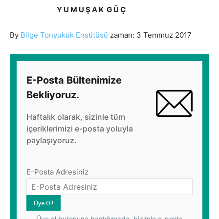
Y U M U Ş A K G Ü Ç
By
Bilge Tonyukuk Enstitüsü
zaman: 3 Temmuz 2017
E-Posta Bültenimize
Bekliyoruz.
Haftalık olarak, sizinle tüm
içeriklerimizi e-posta yoluyla
paylaşıyoruz.
E-Posta Adresiniz
Üye ol butonuna bastığınızda, bizimle e-posta