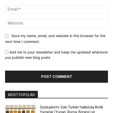
Ema
Web
Save my name, email, and website in this browser for the
next time I comment.
Add me to your newsletter and keep me updated whenever
you publish new blog posts
MOST POPULAR
Söyleşilerim: Eski Türkler hakkında Antik
Yazarlar (Yunan, Roma, Bizans) ve