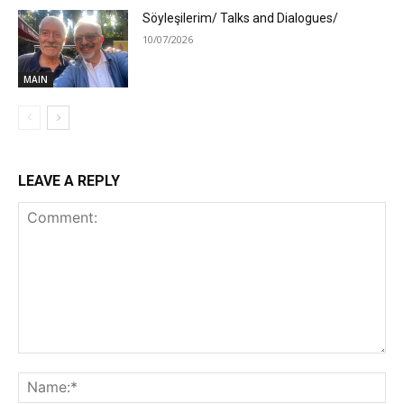
Söyleşilerim/ Talks and Dialogues/
10/07/2026
MAIN
LEAVE A REPLY
Comment:
Na