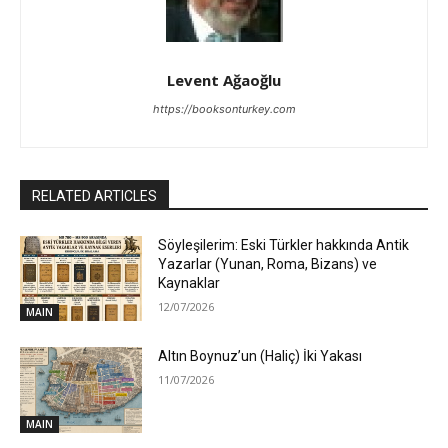
Levent Ağaoğlu
https://booksonturkey.com
RELATED ARTICLES
Söyleşilerim: Eski Türkler hakkında Antik
Yazarlar (Yunan, Roma, Bizans) ve
Kaynaklar
12/07/2026
MAIN
Altın Boynuz’un (Haliç) İki Yakası
11/07/2026
MAIN