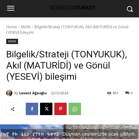
Home
MAIN
Bilgelik/Strateji (TONYUKUK), Akıl (MATURİDİ) ve Gönül
(YESEVİ) bileşimi
MAIN
Bilgelik/Strateji (TONYUKUK),
Akıl (MATURİDİ) ve Gönül
(YESEVİ) bileşimi
By
Levent Ağaoğlu
22/12/2024
891
0