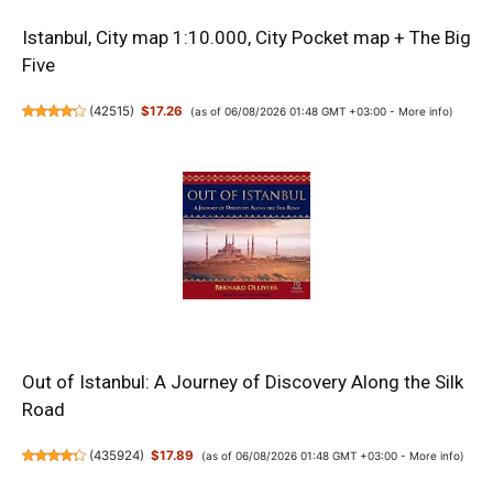
Istanbul, City map 1:10.000, City Pocket map + The Big
Five
(
42515
)
$17.26
(as of 06/08/2026 01:48 GMT +03:00 -
More info
)
Out of Istanbul: A Journey of Discovery Along the Silk
Road
(
435924
)
$17.89
(as of 06/08/2026 01:48 GMT +03:00 -
More info
)