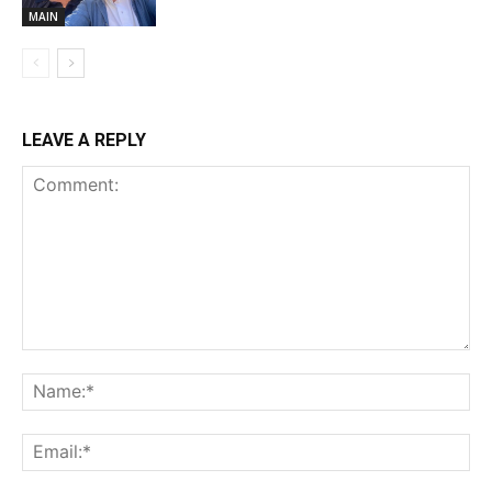
MAIN
LEAVE A REPLY
Comment:
Na
Ema