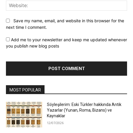
Web
Save my name, email, and website in this browser for the
next time I comment.
Add me to your newsletter and keep me updated whenever
you publish new blog posts
MOST POPULAR
Söyleşilerim: Eski Türkler hakkında Antik
Yazarlar (Yunan, Roma, Bizans) ve
Kaynaklar
12/07/2026