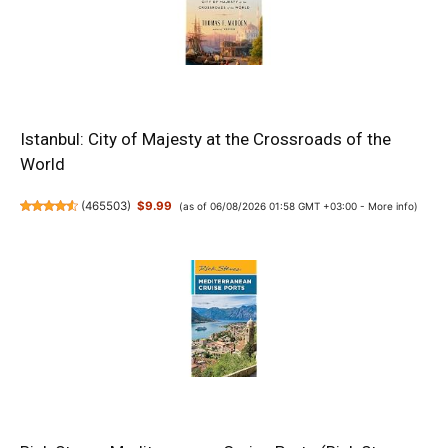
Istanbul: City of Majesty at the Crossroads of the
World
(
465503
)
$9.99
(as of 06/08/2026 01:58 GMT +03:00 -
More info
)