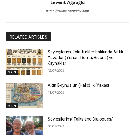
Levent Ağaoğlu
https://booksonturkey.com
RELATED ARTICLES
Söyleşilerim: Eski Türkler hakkında Antik
Yazarlar (Yunan, Roma, Bizans) ve
Kaynaklar
12/07/2026
MAIN
Altın Boynuz’un (Haliç) İki Yakası
11/07/2026
MAIN
Söyleşilerim/ Talks and Dialogues/
10/07/2026